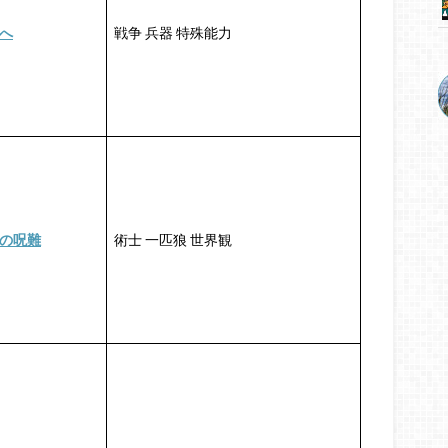
へ
戦争 兵器 特殊能力
の呪難
術士 一匹狼 世界観