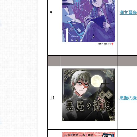
9
瀬文麗歩
11
悪魔の擬