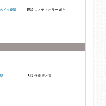
のイイ奇聞
怪談 コメディ ホラー ボケ
態
人狼 伏線 表と裏