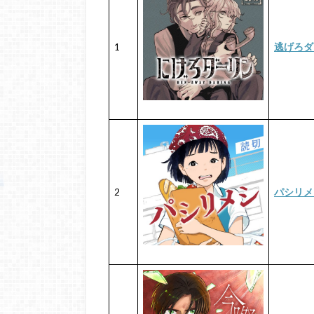
1
逃げろダ
2
パシリメ