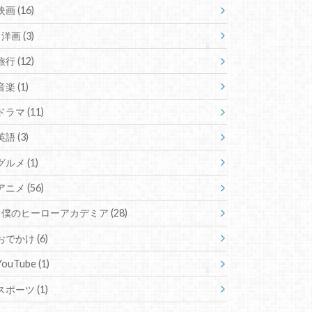
映画
(16)
洋画
(3)
旅行
(12)
音楽
(1)
ドラマ
(11)
英語
(3)
グルメ
(1)
アニメ
(56)
僕のヒーローアカデミア
(28)
おでかけ
(6)
YouTube
(1)
スポーツ
(1)