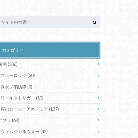
カテゴリー
漫画
(306)
ブルーロック
(30)
炎炎ノ消防隊
(3)
ワールドトリガー
(13)
僕のヒーローアカデミア
(137)
アプリ
(69)
ウィムジカルウォー
(42)