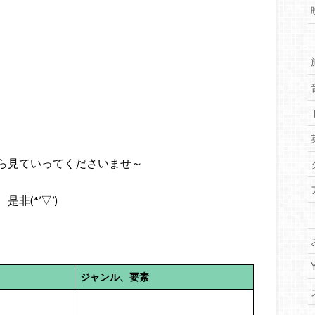
ら見ていってくださいませ～
(*’▽’)
ジャンル、要素