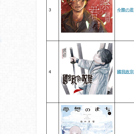
3
今際の君
4
國我政宗