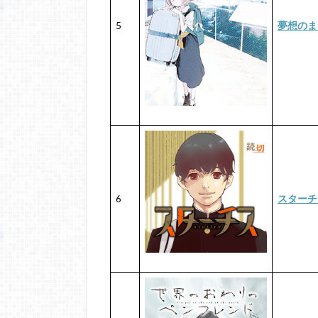
5
夢想のま
6
スターチ