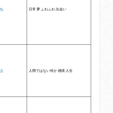
ち
日常 夢 ふわふわ 出会い
ス
人間ではない何か 感情 人生