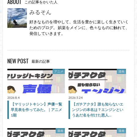
ABOUT
この記事をかいた人
みるそん
好きなものを増やして、生活を豊かに楽しく生きていく
ためのブログ。 娯楽をメインに、色々なものに触れて、
発信していきます。
NEW POST
最新の記事
アニメ
漫画
2026.8.4
2026.5.24
【マリッジトキシン】声優一覧
【ガチアクタ】誰も知らないエ
早見表を作ってみた。｜アニメ
ンジンの本名は？エンジンとい
1期
うあだ名を付けた恩人…
漫画
漫画