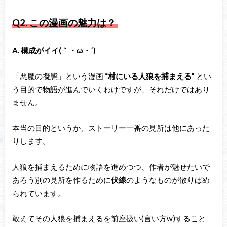
Q2.
この漫画の魅力は？
A. 構成がイイ(｀・ω・´)ゞ
「悪魔の擬態」という漫画
“村にいる人狼を捕まえる”
とい
う目的で物語が進んでいくわけですが、それだけではあり
ません。
本当の目的というか、ストーリー一番の見所は他にあった
りします。
人狼を捕まえるために物語を進めつつ、作者が魅せたいで
あろう別の見所を作るために
伏線
のようなものが散りばめ
られています。
敢えてその人狼を捕まえるを前座扱い(言い方w)すること