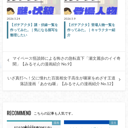
2026.5.24
2026.5.9
【ガチアクタ】謎・伏線一覧を
【ガチアクタ】登場人物一覧を
作ってみた。｜気になる描写を
作ってみた。｜キャラクター紹
整理したい
介
マイペース怪談師による怖さの急転直下「瀬文麗歩のイイ奇
聞」【みるそんの漫画紹介 No.9】
いざ真打へ！父に憧れた百面相女子高生が噺家をめざす王道
落語漫画「あかね噺」【みるそんの漫画紹介 No.12】
RECOMMEND
こちらの記事も人気です。
漫画
漫画