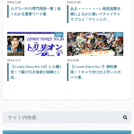
2026.3.28
2022.6.30
カグラバチの専門用語一覧｜短
あま～～～～～～い相思相愛夫
くわかる重要ワード集
婦によるかけ違いイチャイチャ
ラブコメ「マリッジグ…
漫画
漫画
2021.4.17
2019.9.8
【Comic Diary No.18】ヒル魔2
【Comic Diary No.7】個性爆
世！？駆け引き強者が相棒と1
発！？キャラ付けが上手いスポ
兆…
ーツ漫…