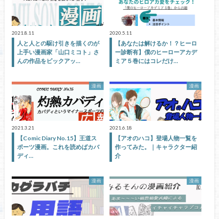
2021.8.11
2020.5.11
人と人との駆け引きを描くのが
【あなたは解けるか！？ヒーロ
上手い漫画家「山口ミコト」さ
ー診断有】僕のヒーローアカデ
んの作品をピックアッ…
ミア５巻にはコレだけ…
漫画
漫画
2021.3.21
2021.6.18
【Comic Diary No.15】王道ス
【アオのハコ】登場人物一覧を
ポーツ漫画。これを読めばカバ
作ってみた。｜キャラクター紹
ディ…
介
漫画
漫画