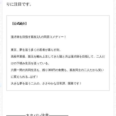
りに注目です。
【公式紹介】
漫才師を目指す親友2人の同居コメディー！
東京、夢を追う多くの若者が暮らす街。
高校卒業後、親元を離れ上京してきた陽と月は
漫才師を目指して、二人だ
けの下積み生活を送っている。
六畳一間の共同生活も、残り300円の食費も、
親友同士の二人だから笑い
に変えられる…はず！
大きな夢を追う二人の、ささやかな日常譚、開幕です！
―――――ネタバレ注意―――――