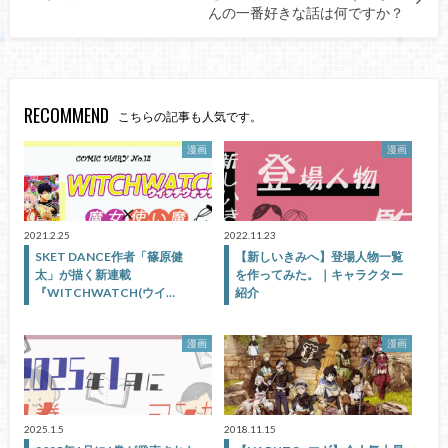
んの一番好きな話は何ですか？
RECOMMEND
こちらの記事も人気です。
漫画
漫画
2021.2.25
2022.11.23
SKET DANCE作者「篠原健
【新しいきみへ】登場人物一覧
太」が描く新連載
を作ってみた。｜キャラクター
『WITCHWATCH(ウイ…
紹介
漫画
漫画
2025.1.5
2018.11.15