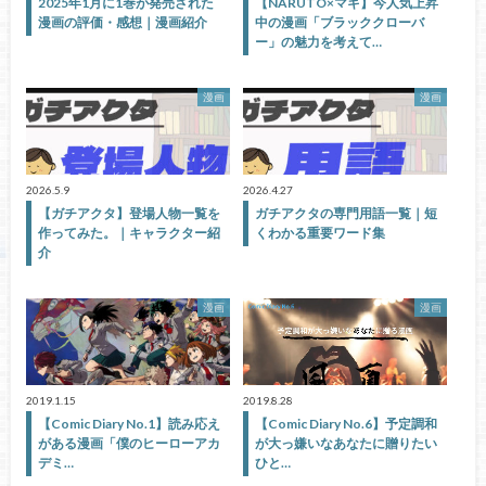
2025年1月に1巻が発売された
【NARUTO×マギ】今人気上昇
漫画の評価・感想｜漫画紹介
中の漫画「ブラッククローバ
ー」の魅力を考えて…
漫画
漫画
2026.5.9
2026.4.27
【ガチアクタ】登場人物一覧を
ガチアクタの専門用語一覧｜短
作ってみた。｜キャラクター紹
くわかる重要ワード集
介
漫画
漫画
2019.1.15
2019.8.28
【Comic Diary No.1】読み応え
【Comic Diary No.6】予定調和
がある漫画「僕のヒーローアカ
が大っ嫌いなあなたに贈りたい
デミ…
ひと…