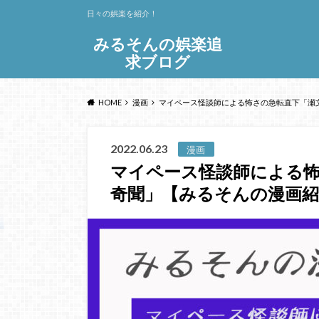
日々の娯楽を紹介！
みるそんの娯楽追
求ブログ
HOME
漫画
マイペース怪談師による怖さの急転直下「瀬文
2022.06.23
漫画
マイペース怪談師による
奇聞」【みるそんの漫画紹介