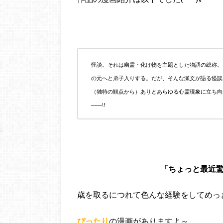
怪談。それは幽霊・化け物を主題とした物語の総称。
の元へと弟子入りする。だが、そんな瀬文が語る怪談
（独特の観点から）ありとあらゆる心霊現象に立ち向
――!!
「ちょっと最近
歳を取るにつれて色んな経験をしてめっ
ぴったり
の漫画がありますよ～