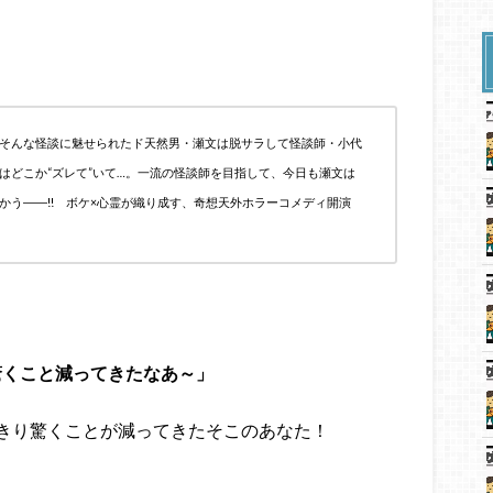
そんな怪談に魅せられたド天然男・瀬文は脱サラして怪談師・小代
はどこか“ズレて”いて…。一流の怪談師を目指して、今日も瀬文は
かう――!! ボケ×心霊が織り成す、奇想天外ホラーコメディ開演
驚くこと減ってきたなあ～」
きり驚くことが減ってきたそこのあなた！