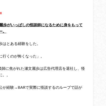
！
文麗歩がいっぱしの怪談師になるために身をもって
ー。
歩はとある経験をした。
レに行くのが怖くなった」。
談師に焦がれた瀬文麗歩は広告代理店を退社し、怪
に。。
公が経験→BARで実際に怪談するのループで話が