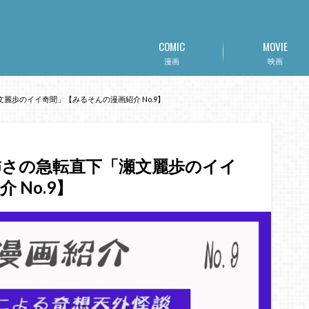
COMIC
MOVIE
漫画
映画
麗歩のイイ奇聞」【みるそんの漫画紹介 No.9】
怖さの急転直下「瀬文麗歩のイイ
 No.9】