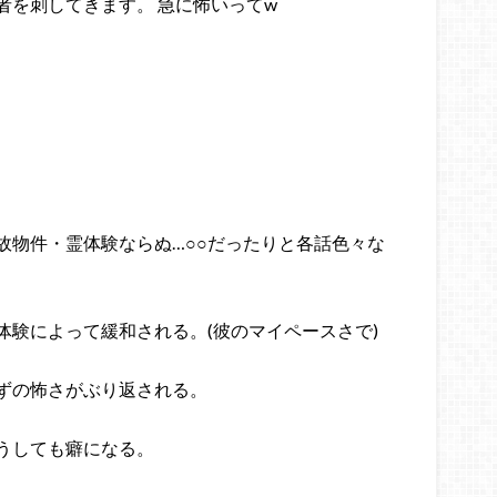
者を刺してきます。 急に怖いってw
故物件・霊体験ならぬ…○○だったりと各話色々な
体験によって緩和される。(彼のマイペースさで)
ずの怖さがぶり返される。
うしても癖になる。