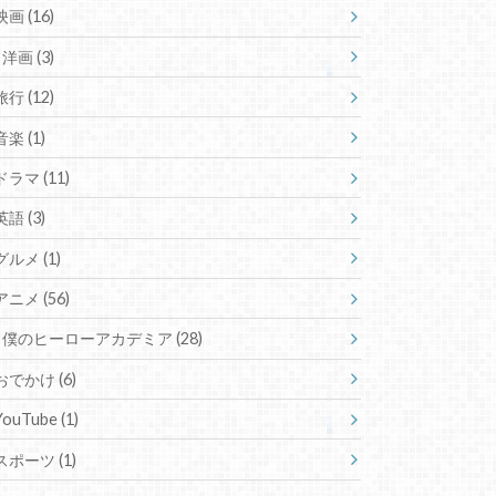
映画
(16)
洋画
(3)
旅行
(12)
音楽
(1)
ドラマ
(11)
英語
(3)
グルメ
(1)
アニメ
(56)
僕のヒーローアカデミア
(28)
おでかけ
(6)
YouTube
(1)
スポーツ
(1)