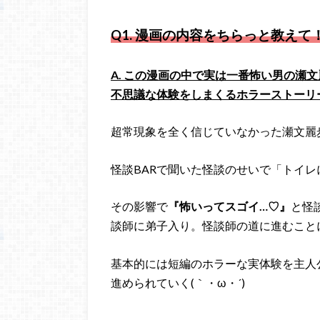
Q1.
漫画の内容をちらっと教えて
A. この漫画の中で実は一番怖い男の瀬
不思議な体験をしまくるホラーストーリ
超常現象を全く信じていなかった瀬文麗
怪談BARで聞いた怪談のせいで「トイ
その影響で
『怖いってスゴイ…♡』
と怪
談師に弟子入り。怪談師の道に進むこと
基本的には短編のホラーな実体験を主人
進められていく(｀・ω・´)ゞ