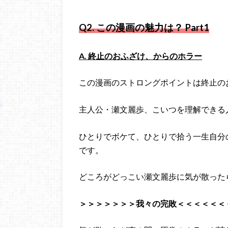
Q2.
この漫画の魅力は？ Part1
A. 終止のおふざけ、からのホラー
この漫画のストロングポイントは終止の
主人公・瀬文麗歩、こいつを理解できる
ひとりでボケて、ひとりで拾う一生自分
です。
どころがどっこい瀬文麗歩に気が散った
＞＞＞＞＞＞＞我々の完敗＜＜＜＜＜＜