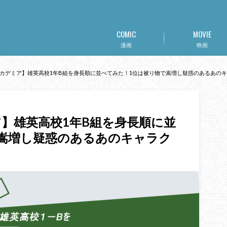
COMIC
MOVIE
漫画
映画
カデミア】雄英高校1年B組を身長順に並べてみた！1位は被り物で嵩増し疑惑のあるあの
】雄英高校1年B組を身長順に並
嵩増し疑惑のあるあのキャラク