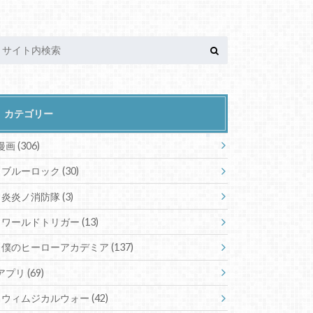
カテゴリー
漫画
(306)
ブルーロック
(30)
炎炎ノ消防隊
(3)
ワールドトリガー
(13)
僕のヒーローアカデミア
(137)
アプリ
(69)
ウィムジカルウォー
(42)