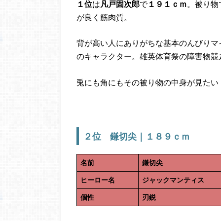
１位
は
凡戸固次郎
で
１９１ｃｍ
。被り物
が良く筋肉質。
背が高い人にありがちな基本のんびりマ
のキャラクター。雄英体育祭の障害物競
兎にも角にもその被り物の中身が見たい
２位 鎌切尖｜１８９ｃｍ
名前
鎌切尖
ヒーロー名
ジャックマンティス
個性
刃鋭