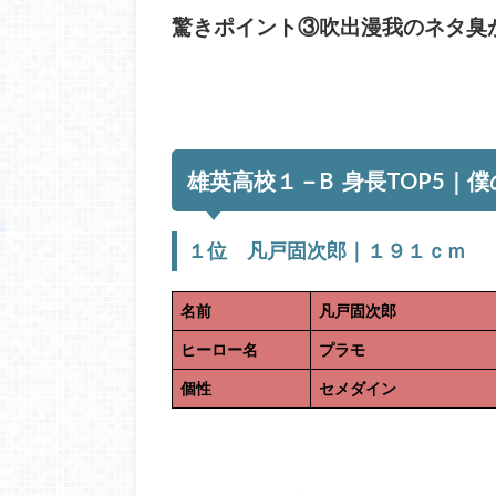
驚きポイント③吹出漫我のネタ臭
雄英高校１－B 身長TOP5｜
１位 凡戸固次郎｜１９１ｃｍ
名前
凡戸固次郎
ヒーロー名
プラモ
個性
セメダイン