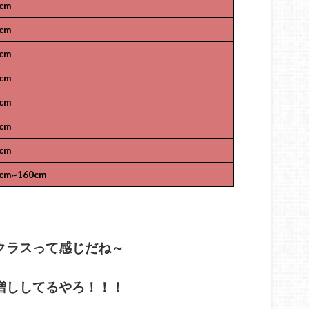
cm
cm
cm
cm
cm
cm
cm
cm~160cm
クラスって感じだね～
増ししてるやろ！！！