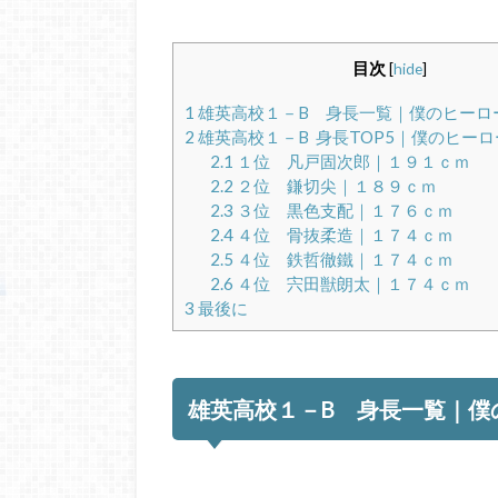
目次
[
hide
]
1
雄英高校１－B 身長一覧｜僕のヒーロ
2
雄英高校１－B 身長TOP5｜僕のヒー
2.1
１位 凡戸固次郎｜１９１ｃｍ
2.2
２位 鎌切尖｜１８９ｃｍ
2.3
３位 黒色支配｜１７６ｃｍ
2.4
４位 骨抜柔造｜１７４ｃｍ
2.5
４位 鉄哲徹鐵｜１７４ｃｍ
2.6
４位 宍田獣朗太｜１７４ｃｍ
3
最後に
雄英高校１－B 身長一覧｜僕