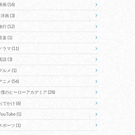
映画
(16)
洋画
(3)
旅行
(12)
音楽
(1)
ドラマ
(11)
英語
(3)
グルメ
(1)
アニメ
(56)
僕のヒーローアカデミア
(28)
おでかけ
(6)
YouTube
(1)
スポーツ
(1)