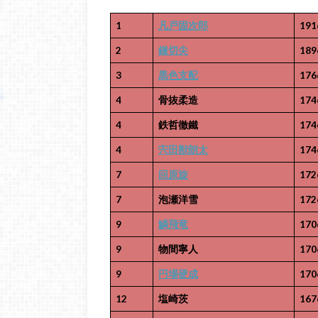
1
凡戸固次郎
191
2
鎌切尖
189
3
黒色支配
176
4
骨抜柔造
174
4
鉄哲徹鐵
174
4
宍田獣朗太
174
7
回原旋
172
7
泡瀬洋雪
172
9
鱗飛竜
170
9
物間寧人
170
9
円場硬成
170
12
塩崎茨
167