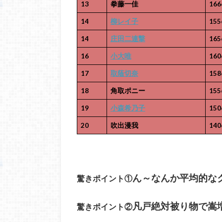
13
拳藤一佳
166
14
柳レイ子
155
14
庄田二連撃
165
16
小大唯
160
17
取蔭切奈
158
18
角取ポニー
155
19
小森希乃子
150
20
吹出漫我
140
ん～なんか平均的な
驚きポイント①
凡戸絶対被り物で嵩
驚きポイント②