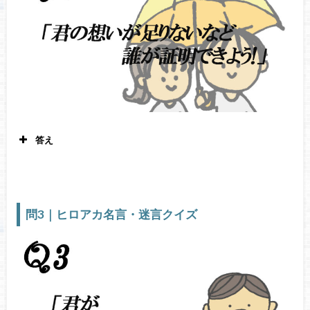
答え
ジェントル・クリミナル 僕のヒーローアカデミア21
巻179
話
問3｜ヒロアカ名言・迷言クイズ