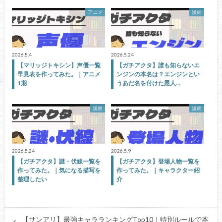
アニメ
漫画
2026.8.4
2026.5.24
【マリッジトキシン】声優一覧
【ガチアクタ】誰も知らないエ
早見表を作ってみた。｜アニメ
ンジンの本名は？エンジンとい
1期
うあだ名を付けた恩人…
漫画
漫画
2026.5.24
2026.5.9
【ガチアクタ】謎・伏線一覧を
【ガチアクタ】登場人物一覧を
作ってみた。｜気になる描写を
作ってみた。｜キャラクター紹
整理したい
介
【サンアリ】最強キャラランキングTop10｜特別ルールで本