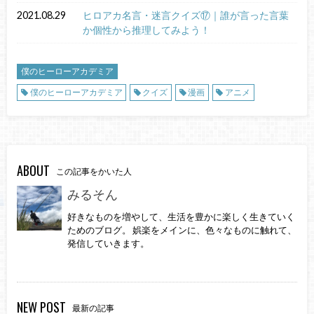
2021.08.29
ヒロアカ名言・迷言クイズ⑰｜誰が言った言葉
か個性から推理してみよう！
僕のヒーローアカデミア
僕のヒーローアカデミア
クイズ
漫画
アニメ
ABOUT
この記事をかいた人
みるそん
好きなものを増やして、生活を豊かに楽しく生きていく
ためのブログ。 娯楽をメインに、色々なものに触れて、
発信していきます。
NEW POST
最新の記事