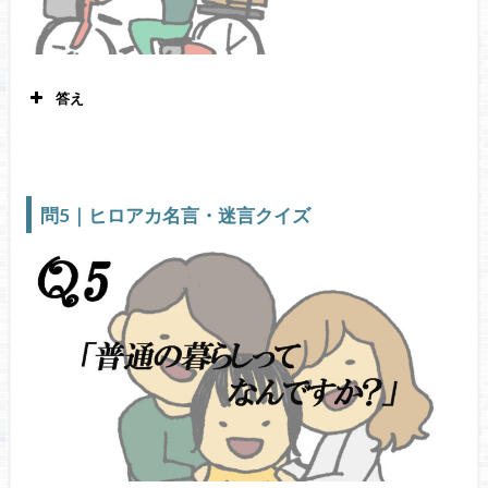
答え
オールマイト 僕のヒーローアカデミア3
巻22
話
問5｜ヒロアカ名言・迷言クイズ