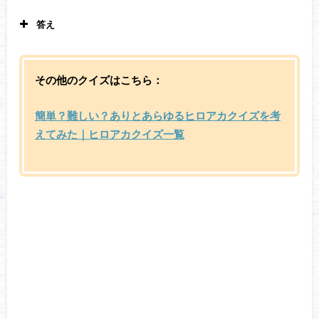
答え
トガヒミコ 僕のヒーローアカデミア24巻225
話
その他のクイズはこちら：
簡単？難しい？ありとあらゆるヒロアカクイズを考
えてみた｜ヒロアカクイズ一覧
普通