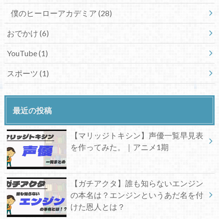
僕のヒーローアカデミア
(28)
おでかけ
(6)
YouTube
(1)
スポーツ
(1)
最近の投稿
【マリッジトキシン】声優一覧早見表
を作ってみた。｜アニメ1期
【ガチアクタ】誰も知らないエンジン
の本名は？エンジンというあだ名を付
けた恩人とは？