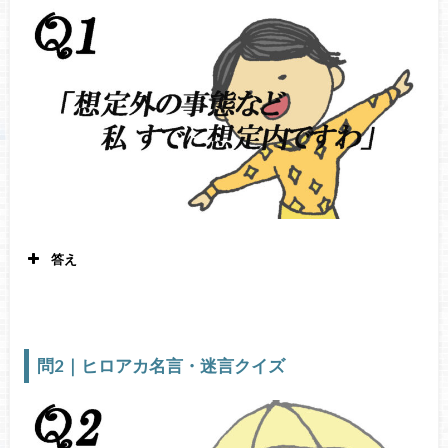
答え
八百万百
僕のヒーローアカデミア21
巻199
話
問2｜ヒロアカ名言・迷言クイズ