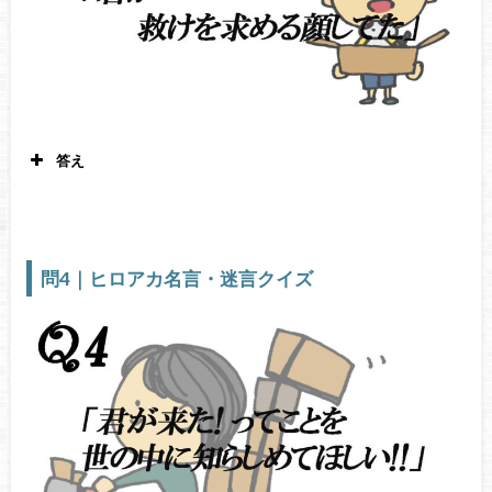
答え
緑谷出久 僕のヒーローアカデミア1
巻1
話
問4｜ヒロアカ名言・迷言クイズ