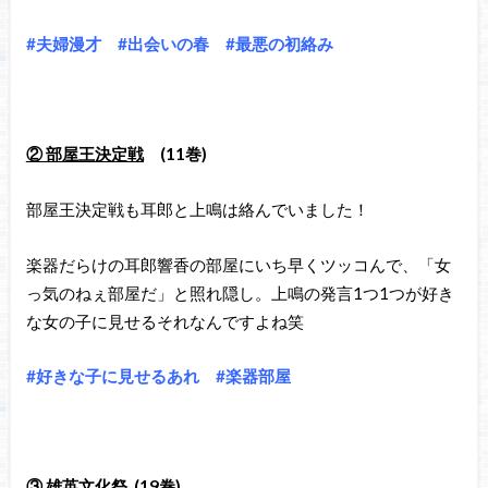
#夫婦漫才 #出会いの春 #最悪の初絡み
② 部屋王決定戦
(11巻)
部屋王決定戦も耳郎と上鳴は絡んでいました！
楽器だらけの耳郎響香の部屋にいち早くツッコんで、「女
っ気のねぇ部屋だ」と照れ隠し。上鳴の発言1つ1つが好き
な女の子に見せるそれなんですよね笑
#好きな子に見せるあれ #楽器部屋
③ 雄英文化祭
(19巻)