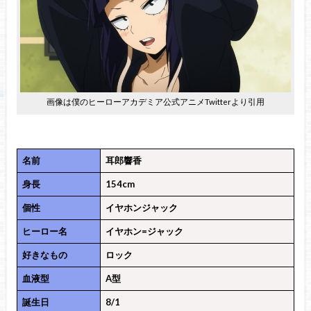
画像は僕のヒーローアカデミア公式アニメTwitterより引用
名前
耳郎響香
身長
154cm
個性
イヤホンジャック
ヒーロー名
イヤホン=ジャック
好きなもの
ロック
血液型
A型
誕生日
8/1