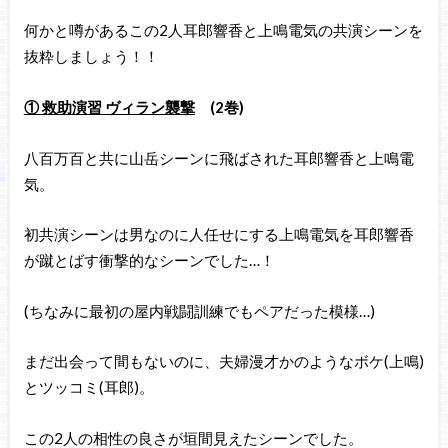
何かと噂があるこの2人耳郎響香と上鳴電気の共演シーンを
抜粋しましょう！！
① 救助演習 ヴィラン襲撃
(2巻)
八百万百と共に山岳シーンに飛ばされた耳郎響香と上鳴電
気。
初共演シーンは男なのに人任せにする上鳴電気を耳郎響香
が蹴とばす衝撃的なシーンでした…！
(ちなみに最初の屋内戦闘訓練でもペアだった模様…)
まだ出会って間もないのに、夫婦漫才かのようなボケ(上鳴)
とツッコミ(耳郎)。
この2人の相性の良さが垣間見えたシーンでした。