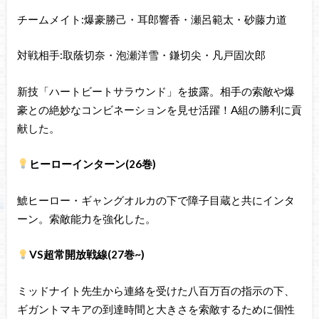
チームメイト:爆豪勝己・耳郎響香・瀬呂範太・砂藤力道
対戦相手:取蔭切奈・泡瀬洋雪・鎌切尖・凡戸固次郎
新技「ハートビートサラウンド」を披露。相手の索敵や爆
豪との絶妙なコンビネーションを見せ活躍！A組の勝利に貢
献した。
ヒーローインターン(26巻)
鯱ヒーロー・ギャングオルカの下で障子目蔵と共にインタ
ーン。索敵能力を強化した。
VS超常開放戦線(27巻~)
ミッドナイト先生から連絡を受けた八百万百の指示の下、
ギガントマキアの到達時間と大きさを索敵するために個性