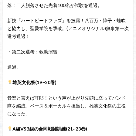
落！二人脱落させた先着100名が試験を通過。
新技「ハートビートファズ」を披露！八百万・障子・蛙吹
と協力し、聖愛学院を撃破。(アニメオリジナル)無事第一次
選考通過！
・第二次選考：救助演習
通過。
雄英文化祭(19~20巻)
音楽と言えば耳郎！という声が上がり先頭に立ってバンド
隊を編成。ベース＆ボーカルを担当し、雄英文化祭の主役
になった。
A組VSB組の合同戦闘訓練(21~23巻)