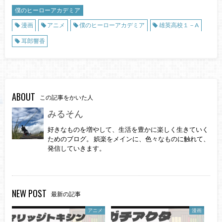
僕のヒーローアカデミア
漫画
アニメ
僕のヒーローアカデミア
雄英高校１－A
耳郎響香
ABOUT
この記事をかいた人
みるそん
好きなものを増やして、生活を豊かに楽しく生きていく
ためのブログ。 娯楽をメインに、色々なものに触れて、
発信していきます。
NEW POST
最新の記事
アニメ
漫画