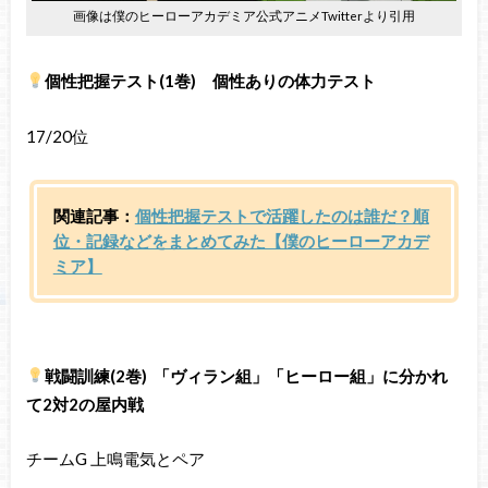
画像は僕のヒーローアカデミア公式アニメTwitterより引用
個性把握テスト(1巻) 個性ありの体力テスト
17/20位
関連記事：
個性把握テストで活躍したのは誰だ？順
位・記録などをまとめてみた【僕のヒーローアカデ
ミア】
戦闘訓練(2巻) 「ヴィラン組」「ヒーロー組」に分かれ
て2対2の屋内戦
チームG 上鳴電気とペア