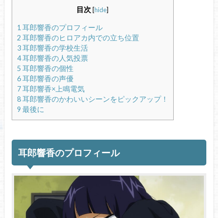
目次
[
hide
]
1
耳郎響香のプロフィール
2
耳郎響香のヒロアカ内での立ち位置
3
耳郎響香の学校生活
4
耳郎響香の人気投票
5
耳郎響香の個性
6
耳郎響香の声優
7
耳郎響香×上鳴電気
8
耳郎響香のかわいいシーンをピックアップ！
9
最後に
耳郎響香のプロフィール