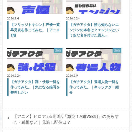
2026.8.4
2026.5.24
【マリッジトキシン】声優一覧
【ガチアクタ】誰も知らないエ
早見表を作ってみた。｜アニメ
ンジンの本名は？エンジンとい
1期
うあだ名を付けた恩人…
漫画
漫画
2026.5.24
2026.5.9
【ガチアクタ】謎・伏線一覧を
【ガチアクタ】登場人物一覧を
作ってみた。｜気になる描写を
作ってみた。｜キャラクター紹
整理したい
介
【アニメ】ヒロアカ5期3話「激突！A組VSB組」のあらす
じ・感想など｜見逃し配信は？