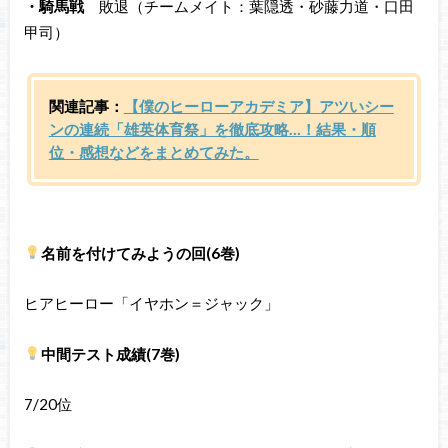
・騎馬戦
敗退（チームメイト：葉隠透・砂藤力道・口田
甲司）
関連記事：
【僕のヒーローアカデミア】アツいシー
ンの連続「雄英体育祭」を徹底攻略…！結果・順
位・感想などをまとめてみた。
名前を付けてみようの回(6巻)
ヒアヒーロー「イヤホン＝ジャック」
中間テスト成績(7巻)
7/20位