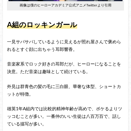
画像は僕のヒーローアカデミア公式アニメTwitterより引用
A組のロッキンガール
一見サバサバしているように見えるが照れ屋さんで褒めら
れるとすぐ顔に出ちゃう耳郎響香。
音楽家系でロック好きの耳郎だが、ヒーローになることを
決意。ただ音楽は趣味として続けている。
外見は群青色の髪の毛に三白眼、華奢な体型、ショートカ
ットが特徴。
雄英1年A組内では比較的精神年齢が高めで、ボケるよりツ
ッコむことが多い。一番仲のいい生徒は八百万百で、話し
ている描写が多い。