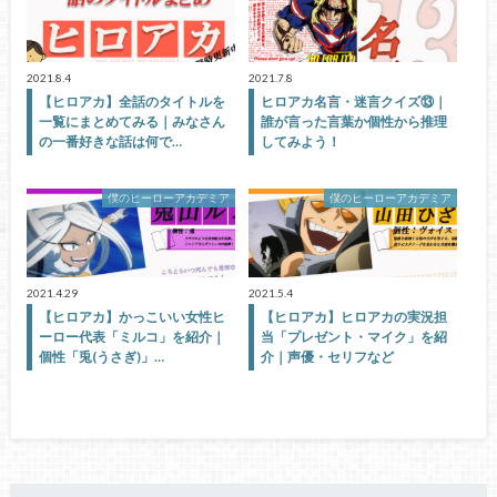
2021.8.4
2021.7.8
【ヒロアカ】全話のタイトルを
ヒロアカ名言・迷言クイズ⑬｜
一覧にまとめてみる｜みなさん
誰が言った言葉か個性から推理
の一番好きな話は何で…
してみよう！
僕のヒーローアカデミア
僕のヒーローアカデミア
2021.4.29
2021.5.4
【ヒロアカ】かっこいい女性ヒ
【ヒロアカ】ヒロアカの実況担
ーロー代表「ミルコ」を紹介｜
当「プレゼント・マイク」を紹
個性「兎(うさぎ)」…
介｜声優・セリフなど