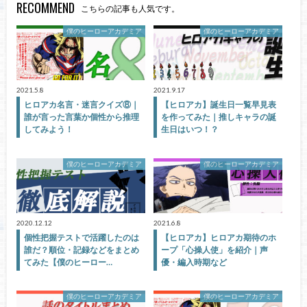
RECOMMEND
こちらの記事も人気です。
僕のヒーローアカデミア
僕のヒーローアカデミア
2021.5.8
2021.9.17
ヒロアカ名言・迷言クイズ⑧｜
【ヒロアカ】誕生日一覧早見表
誰が言った言葉か個性から推理
を作ってみた｜推しキャラの誕
してみよう！
生日はいつ！？
僕のヒーローアカデミア
僕のヒーローアカデミア
2020.12.12
2021.6.8
個性把握テストで活躍したのは
【ヒロアカ】ヒロアカ期待のホ
誰だ？順位・記録などをまとめ
ープ「心操人使」を紹介｜声
てみた【僕のヒーロー…
優・編入時期など
僕のヒーローアカデミア
僕のヒーローアカデミア