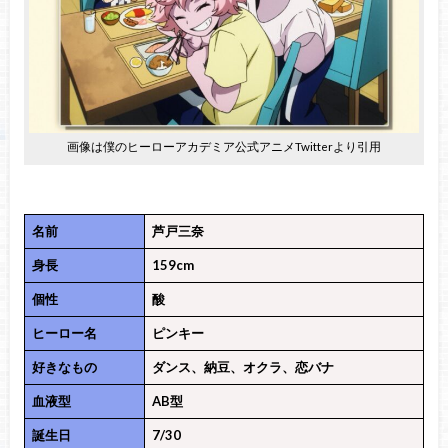
画像は僕のヒーローアカデミア公式アニメTwitterより引用
名前
芦戸三奈
身長
159cm
個性
酸
ヒーロー名
ピンキー
好きなもの
ダンス、納豆、オクラ、恋バナ
血液型
AB型
誕生日
7/30