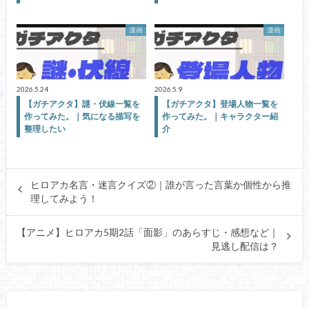
漫画
漫画
2026.5.24
2026.5.9
【ガチアクタ】謎・伏線一覧を
【ガチアクタ】登場人物一覧を
作ってみた。｜気になる描写を
作ってみた。｜キャラクター紹
整理したい
介
ヒロアカ名言・迷言クイズ②｜誰が言った言葉か個性から推
理してみよう！
【アニメ】ヒロアカ5期2話「面影」のあらすじ・感想など｜
見逃し配信は？