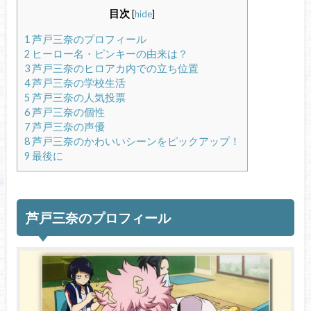
目次
[
hide
]
1
芦戸三奈のプロフィール
2
ヒーロー名・ピンキーの由来は？
3
芦戸三奈のヒロアカ内での立ち位置
4
芦戸三奈の学校生活
5
芦戸三奈の人気投票
6
芦戸三奈の個性
7
芦戸三奈の声優
8
芦戸三奈のかわいいシーンをピックアップ！
9
最後に
芦戸三奈のプロフィール