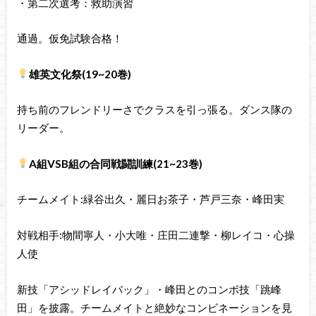
・第二次選考：救助演習
通過。仮免試験合格！
雄英文化祭(19~20巻)
持ち前のフレンドリーさでクラスを引っ張る。ダンス隊の
リーダー。
A組VSB組の合同戦闘訓練(21~23巻)
チームメイト:緑谷出久・麗日お茶子・芦戸三奈・峰田実
対戦相手:物間寧人・小大唯・庄田二連撃・柳レイコ・心操
人使
新技「アシッドレイバック」・峰田とのコンボ技「跳峰
田」を披露。チームメイトと絶妙なコンビネーションを見