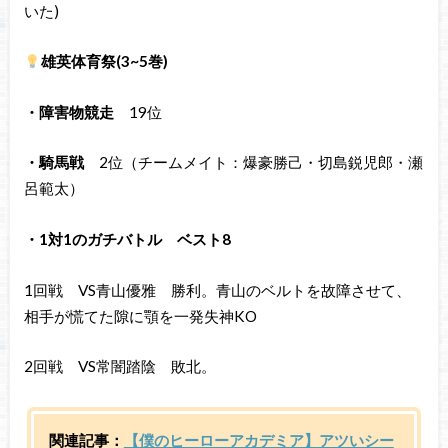
いた)
雄英体育祭(3~5巻)
・障害物競走
19位
・騎馬戦
2位（チームメイト：爆豪勝己・切島鋭児郎・瀬
呂範太）
・1対1のガチバトル ベスト8
1回戦 VS青山優雅 勝利。青山のベルトを故障させて、
相手が慌てた隙に顎を一発失神KO
2回戦 VS常闇踏陰 敗北。
関連記事：
【僕のヒーローアカデミア】アツいシー