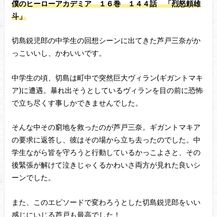
僕のヒーローアカデミア １６巻 １４４
話 「烈怒頼雄
斗」
切島鋭児郎の中学生の回想シーンに出てきた芦戸三奈がか
っこいいし、かわいいです。
中学生の頃、切島は町中で突然巨大ヴィラン(ギガントマキ
ア)に遭遇。暴れ出そうとしているヴィランを目の前に恐怖
で立ち尽くす事しかできませんでした。
そんな中その窮地を救ったのが芦戸三奈。ギガントマキア
の要求に返答し、彼はその場から立ち去ったのでした。中
学生ながら皆を守ろうと行動しているかっこよさと、その
後緊張が解けて泣きじゃくるかわいさ両方が見れた良いシ
ーンでした。
また、このエピソードで変わろうとした切島鋭児郎をいい
感じにいじる芦戸も最高でした！