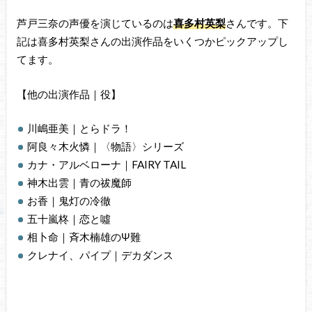
芦戸三奈の声優を演じているのは
喜多村英梨
さんです。下
記は喜多村英梨さんの出演作品をいくつかピックアップし
てます。
【他の出演作品｜役】
川嶋亜美｜とらドラ！
阿良々木火憐｜〈物語〉シリーズ
カナ・アルベローナ｜FAIRY TAIL
神木出雲｜青の祓魔師
お香｜鬼灯の冷徹
五十嵐柊｜恋と噓
相卜命｜斉木楠雄のΨ難
クレナイ、パイプ｜デカダンス