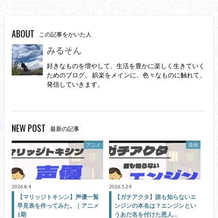
ABOUT
この記事をかいた人
みるそん
好きなものを増やして、生活を豊かに楽しく生きていく
ためのブログ。 娯楽をメインに、色々なものに触れて、
発信していきます。
NEW POST
最新の記事
アニメ
漫画
2026.8.4
2026.5.24
【マリッジトキシン】声優一覧
【ガチアクタ】誰も知らないエ
早見表を作ってみた。｜アニメ
ンジンの本名は？エンジンとい
1期
うあだ名を付けた恩人…