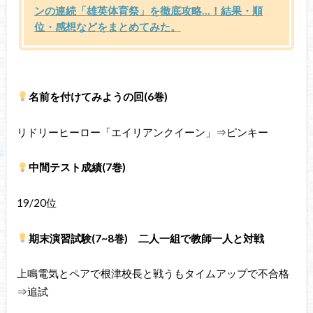
ンの連続「雄英体育祭」を徹底攻略…！結果・順
位・感想などをまとめてみた。
名前を付けてみようの回(6巻)
リドリーヒーロー「エイリアンクイーン」⇒ピンキー
中間テスト成績(7巻)
19/20位
期末演習試験(7~8巻) 二人一組で教師一人と対戦
上鳴電気とペアで根津校長と戦うもタイムアップで不合格
⇒追試