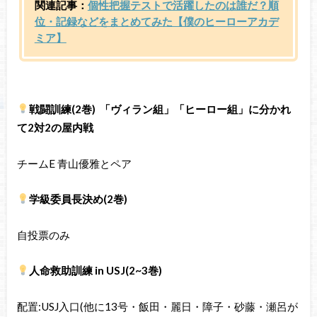
関連記事：
個性把握テストで活躍したのは誰だ？順
位・記録などをまとめてみた【僕のヒーローアカデ
ミア】
戦闘訓練(2巻) 「ヴィラン組」「ヒーロー組」に分かれ
て2対2の屋内戦
チームE 青山優雅とペア
学級委員長決め(2巻)
自投票のみ
人命救助訓練 in USJ(2~3巻)
配置:USJ入口(他に13号・飯田・麗日・障子・砂藤・瀬呂が