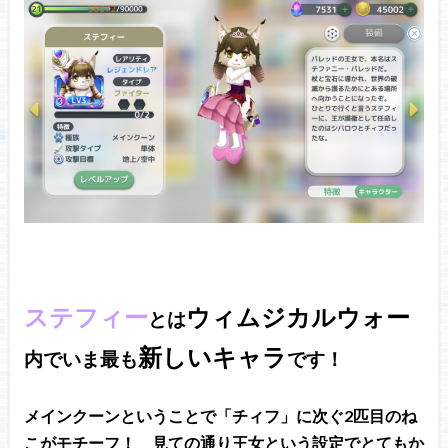
ステフィー
ウィムジカルウォー
とは
新しいキャラ
内でいま最も
です！
メインクーンということで「チィフ」に次ぐ2匹目のね
こがモチーフ！ 見ての通り王女という設定でとてもか