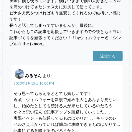
実際に僕も使っています。僕はいままで僕の大好きなニカル
を痛めつけてきたシェスカに対抗して使ってます。
ピナさえ気をつければもう無双してくれるので結構いい感じ
です！
長々と話してしまってすいませんが、最後に。
これからもこの記事を応援していきますので今後とも面白い
記事づくりを頑張ってください！！byウィムウォー名「シン
プル is the レmon」
返信する
みるそん
より:
2020年2月15日 10:00 PM
そう思ってもらえるととても嬉しいです！
近頃、ウィムウォーを新規で始める人もあんまり見ない
し、始めたとしても続ける人が果たしているのだろう
か？と思い悩んで記事アップを躊躇していました。。
実際イベントも似通ってるものばかりだし、キャラのレ
ベルさえ上がっていれば簡単に攻略できるものばかりで…
記事にする意味あるのだろうかと…