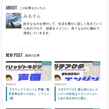
ABOUT
この記事をかいた人
みるそん
好きなものを増やして、生活を豊かに楽しく生きていく
ためのブログ。 娯楽をメインに、色々なものに触れて、
発信していきます。
NEW POST
最新の記事
アニメ
漫画
2026.8.4
2026.5.24
【マリッジトキシン】声優一覧
【ガチアクタ】誰も知らないエ
早見表を作ってみた。｜アニメ
ンジンの本名は？エンジンとい
1期
うあだ名を付けた恩人…