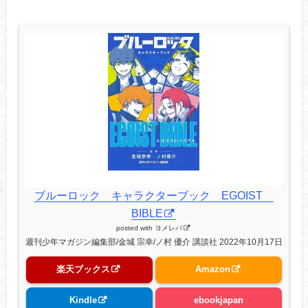
ブルーロック キャラクターブック EGOIST
BIBLE
posted with
ヨメレバ
週刊少年マガジン編集部/金城 宗幸/ノ村 優介 講談社 2022年10月17日
楽天ブックス
Amazon
Kindle
ebookjapan