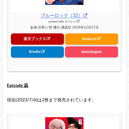
ブルーロック（32）
posted with
ヨメレバ
金城 宗幸/ノ村 優介 講談社 2024年12月17日
楽天ブックス
Amazon
Kindle
ebookjapan
Episode 凪
現在(2023/7/6)は2巻まで発売されています。