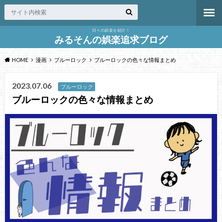
日々の娯楽を紹介！
みるそんの娯楽追求ブログ
HOME
漫画
ブルーロック
ブルーロックの色々な情報まとめ
2023.07.06
ブルーロック
ブルーロックの色々な情報まとめ