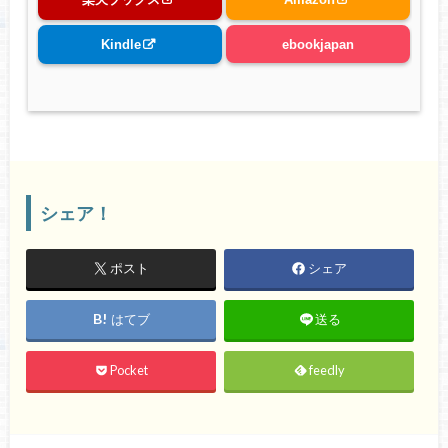
Kindle
ebookjapan
シェア！
ポスト
シェア
はてブ
送る
Pocket
feedly