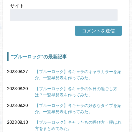
サイト
ブルーロック
の最新記事
2023.08.27
【ブルーロック】各キャラのキャラカラーを紹
介。一覧早見表を作ってみた。
2023.08.20
【ブルーロック】各キャラの休日の過ごし方
は？一覧早見表を作ってみた。
2023.08.20
【ブルーロック】各キャラの好きなタイプを紹
介。一覧早見表を作ってみた。
2023.08.13
【ブルーロック】キャラたちの呼び方・呼ばれ
方をまとめてみた。