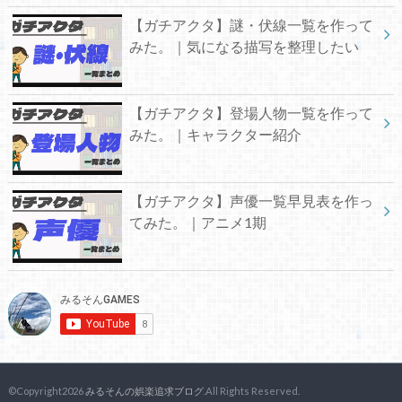
【ガチアクタ】謎・伏線一覧を作って
みた。｜気になる描写を整理したい
【ガチアクタ】登場人物一覧を作って
みた。｜キャラクター紹介
【ガチアクタ】声優一覧早見表を作っ
てみた。｜アニメ1期
©Copyright2026
みるそんの娯楽追求ブログ
.All Rights Reserved.