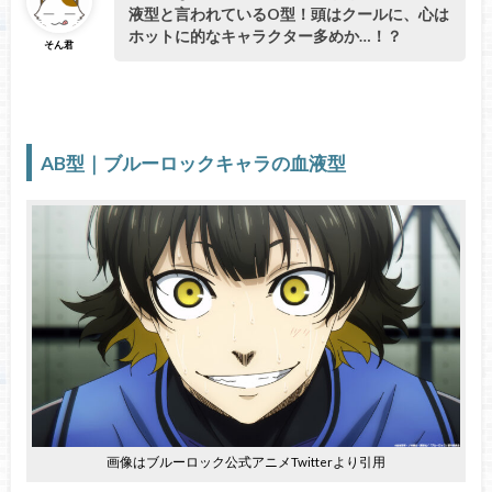
液型と言われているO型！頭はクールに、心は
ホットに的なキャラクター多めか…！？
そん君
AB型｜ブルーロックキャラの血液型
画像はブルーロック公式アニメTwitterより引用