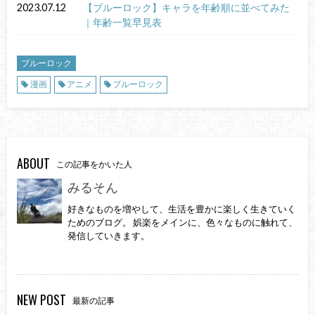
2023.07.12
【ブルーロック】キャラを年齢順に並べてみた
｜年齢一覧早見表
ブルーロック
漫画
アニメ
ブルーロック
ABOUT
この記事をかいた人
みるそん
好きなものを増やして、生活を豊かに楽しく生きていく
ためのブログ。 娯楽をメインに、色々なものに触れて、
発信していきます。
NEW POST
最新の記事