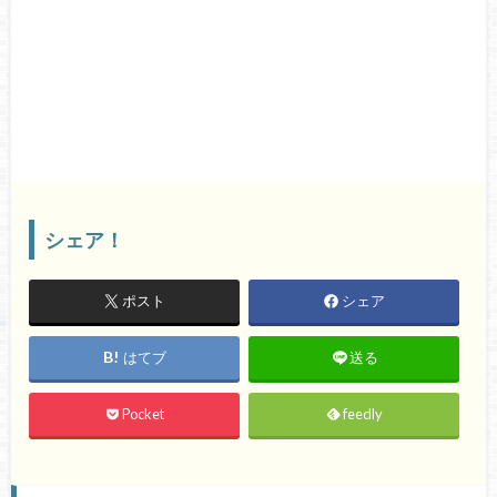
シェア！
ポスト
シェア
はてブ
送る
Pocket
feedly