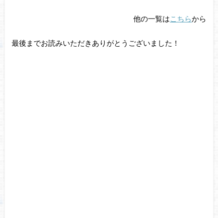
他の一覧は
こちら
から
最後までお読みいただきありがとうございました！