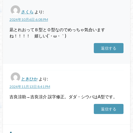
さくら
より:
2024年10月6日 6:08 PM
凪とれおってＢ型とＯ型なのでめっちゃ気合います
ね！！！！ 嬉しい(´・ω・｀)
返信する
ときひか
より:
2024年11月13日 8:41 PM
吉良涼助→吉良涼介 誤字修正。ダダ・シウバはA型です。
返信する