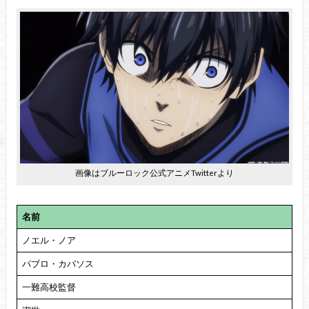
画像はブルーロック公式アニメTwitterより
名前
ノエル・ノア
パブロ・カバソス
一難高校監督