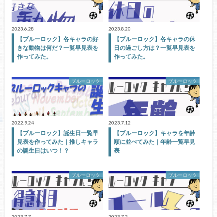
2023.6.28
2023.8.20
【ブルーロック】各キャラの好
【ブルーロック】各キャラの休
きな動物は何だ？一覧早見表を
日の過ごし方は？一覧早見表を
作ってみた。
作ってみた。
ブルーロック
ブルーロック
2022.9.24
2023.7.12
【ブルーロック】誕生日一覧早
【ブルーロック】キャラを年齢
見表を作ってみた｜推しキャラ
順に並べてみた｜年齢一覧早見
の誕生日はいつ！？
表
ブルーロック
ブルーロック
2023.7.7
2023.7.2