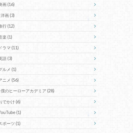
映画
(16)
洋画
(3)
旅行
(12)
音楽
(1)
ドラマ
(11)
英語
(3)
グルメ
(1)
アニメ
(56)
僕のヒーローアカデミア
(28)
おでかけ
(6)
YouTube
(1)
スポーツ
(1)