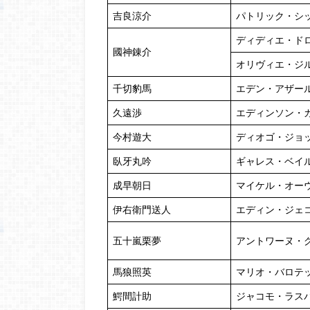
吉良涼介
パトリック・シ
ディディエ・ド
國神錬介
オリヴィエ・ジ
千切豹馬
エデン・アザー
久遠渉
エディンソン・
今村遊大
ディオゴ・ジョ
臥牙丸吟
ギャレス・ベイ
成早朝日
マイケル・オー
伊右衛門送人
エディン・ジェ
五十嵐栗夢
アントワーヌ・
馬狼照英
マリオ・バロテ
鰐間計助
ジャコモ・ラス