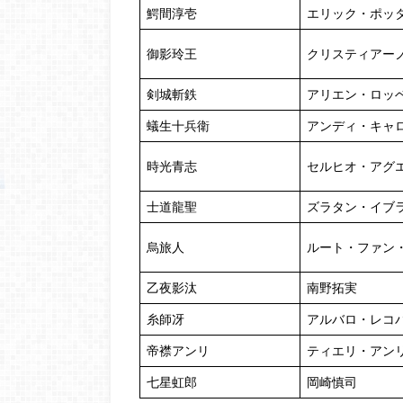
鰐間淳壱
エリック・ポッ
御影玲王
クリスティアー
剣城斬鉄
アリエン・ロッ
蟻生十兵衛
アンディ・キャ
時光青志
セルヒオ・アグ
士道龍聖
ズラタン・イブ
烏旅人
ルート・ファン
乙夜影汰
南野拓実
糸師冴
アルバロ・レコ
帝襟アンリ
ティエリ・アン
七星虹郎
岡崎慎司