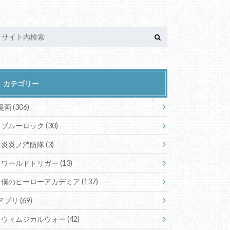
カテゴリー
漫画
(306)
ブルーロック
(30)
炎炎ノ消防隊
(3)
ワールドトリガー
(13)
僕のヒーローアカデミア
(137)
アプリ
(69)
ウィムジカルウォー
(42)