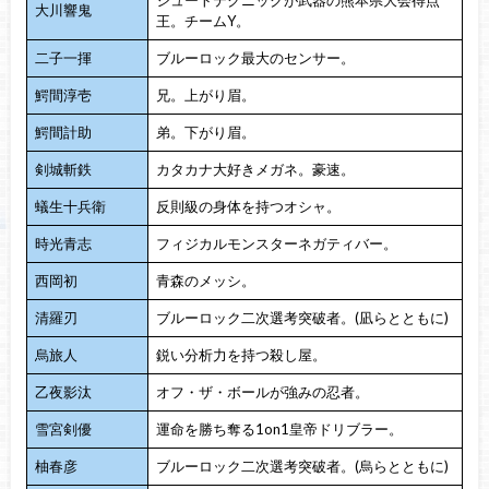
大川響鬼
王。チームY。
二子一揮
ブルーロック最大のセンサー。
鰐間淳壱
兄。上がり眉。
鰐間計助
弟。下がり眉。
剣城斬鉄
カタカナ大好きメガネ。豪速。
蟻生十兵衛
反則級の身体を持つオシャ。
時光青志
フィジカルモンスターネガティバー。
西岡初
青森のメッシ。
清羅刃
ブルーロック二次選考突破者。(凪らとともに)
烏旅人
鋭い分析力を持つ殺し屋。
乙夜影汰
オフ・ザ・ボールが強みの忍者。
雪宮剣優
運命を勝ち奪る1on1皇帝ドリブラー。
柚春彦
ブルーロック二次選考突破者。(烏らとともに)