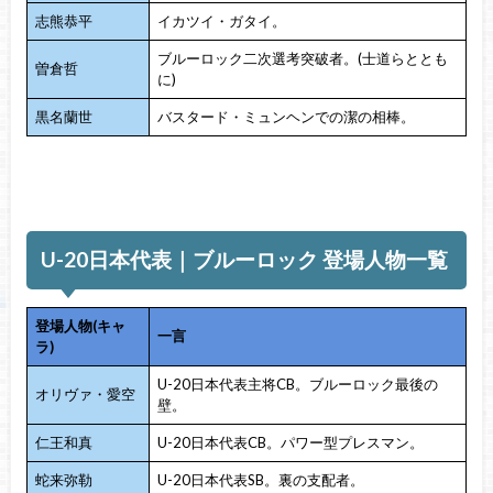
志熊恭平
イカツイ・ガタイ。
ブルーロック二次選考突破者。(士道らととも
曽倉哲
に)
黒名蘭世
バスタード・ミュンヘンでの潔の相棒。
U-20日本代表｜ブルーロック 登場人物一覧
登場人物(キャ
一言
ラ)
U-20日本代表主将CB。ブルーロック最後の
オリヴァ・愛空
壁。
仁王和真
U-20日本代表CB。パワー型プレスマン。
蛇来弥勒
U-20日本代表SB。裏の支配者。