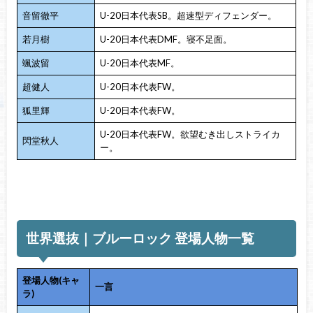
音留徹平
U-20日本代表SB。超速型ディフェンダー。
若月樹
U-20日本代表DMF。寝不足面。
颯波留
U-20日本代表MF。
超健人
U-20日本代表FW。
狐里輝
U-20日本代表FW。
U-20日本代表FW。欲望むき出しストライカ
閃堂秋人
ー。
世界選抜｜ブルーロック 登場人物一覧
登場人物(キャ
一言
ラ)