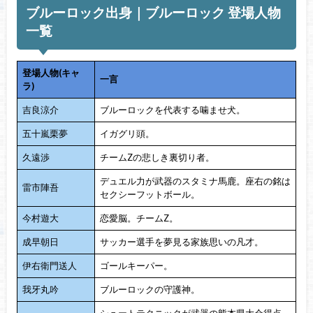
ブルーロック出身｜ブルーロック 登場人物
一覧
登場人物(キャ
一言
ラ)
吉良涼介
ブルーロックを代表する噛ませ犬。
五十嵐栗夢
イガグリ頭。
久遠渉
チームZの悲しき裏切り者。
デュエル力が武器のスタミナ馬鹿。座右の銘は
雷市陣吾
セクシーフットボール。
今村遊大
恋愛脳。チームZ。
成早朝日
サッカー選手を夢見る家族思いの凡才。
伊右衛門送人
ゴールキーパー。
我牙丸吟
ブルーロックの守護神。
シュートテクニックが武器の熊本県大会得点