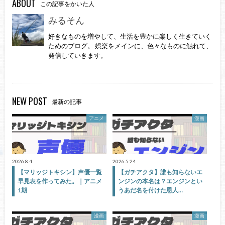
ABOUT
この記事をかいた人
みるそん
好きなものを増やして、生活を豊かに楽しく生きていく
ためのブログ。 娯楽をメインに、色々なものに触れて、
発信していきます。
NEW POST
最新の記事
アニメ
漫画
2026.8.4
2026.5.24
【マリッジトキシン】声優一覧
【ガチアクタ】誰も知らないエ
早見表を作ってみた。｜アニメ
ンジンの本名は？エンジンとい
1期
うあだ名を付けた恩人…
漫画
漫画