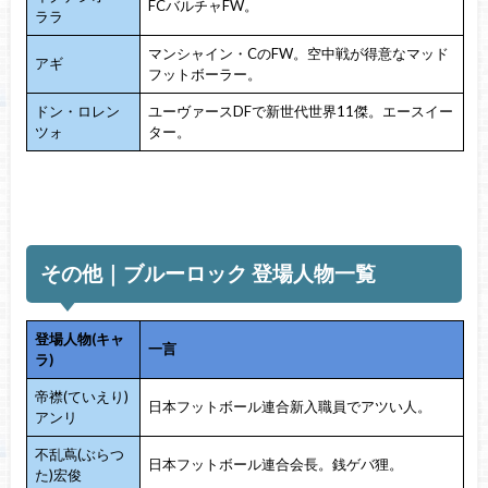
FCバルチャFW。
ララ
マンシャイン・CのFW。空中戦が得意なマッド
アギ
フットボーラー。
ドン・ロレン
ユーヴァースDFで新世代世界11傑。エースイー
ツォ
ター。
その他｜ブルーロック 登場人物一覧
登場人物(キャ
一言
ラ)
帝襟(ていえり)
日本フットボール連合新入職員でアツい人。
アンリ
不乱蔦(ぶらつ
日本フットボール連合会長。銭ゲバ狸。
た)宏俊