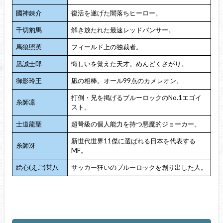
國神錬介
復活を遂げた闇落ちヒーロー。
千切豹馬
解き放たれた最速レッドパンサー。
馬狼照英
フィールド上の独裁者。
凪誠士郎
悔しいを覚えた天才。めんどくさがり。
御影玲王
凪の相棒。オール99点のカメレオン。
打倒・兄を掲げるブルーロックのNo.1エゴイ
糸師凛
スト。
士道龍聖
超弩級の個人能力を持つ悪魔的ジョーカー。
新世代世界11傑に選ばれる日本を代表する
糸師冴
MF。
絵心(えご)甚八
サッカー狂いのブルーロックを創り出した人。