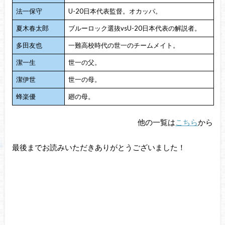
法一保守
U-20日本代表監督。オカッパ。
夏木春太郎
ブルーロック選抜vsU-20日本代表の解説者。
多田友也
一難高校時代の世一のチームメイト。
潔一生
世一の父。
潔伊世
世一の母。
蜂楽優
廻の母。
他の一覧は
こちら
から
最後までお読みいただきありがとうございました！