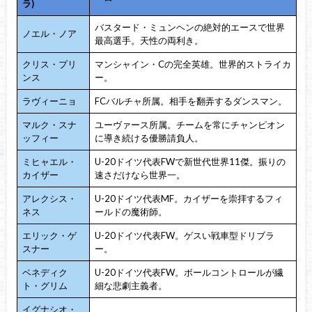
ラ)
バスタード・ミュンヘンの絶対的エースで世界
ノエル・ノア
最高選手。天性の両利き。
クリス・プリ
マンシャイン・Cの完全英雄。世界的ストライカ
ンス
ー。
ラヴィーニョ
FCバルチャ所属。相手を翻弄するダンスマン。
マルク・スナ
ユーヴァース所属。チームを常にチャンピオン
ッフィー
に導き続ける優勝請負人。
ミヒャエル・
U-20ドイツ代表FWで新世代世界11傑。振りの
カイザー
速さだけなら世界一。
アレクシス・
U-20ドイツ代表MF。カイザーを崇拝するフィ
ネス
ールドの魔術師。
エリック・ゲ
U-20ドイツ代表FW。ゲスい戦車型ドリブラ
スナー
ー。
ベネディク
U-20ドイツ代表FW。ボールコントロールが繊
ト・グリム
細な悲劇主義者。
イグナシオ・