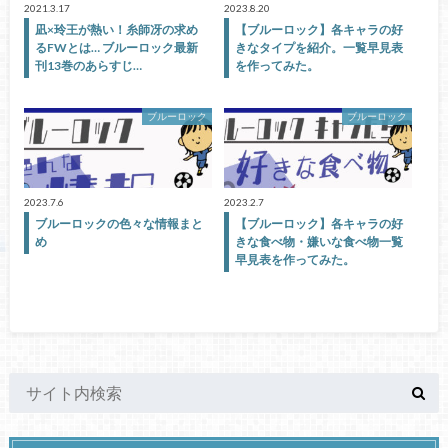
2021.3.17
2023.8.20
凪×玲王が熱い！糸師冴の求め
【ブルーロック】各キャラの好
るFWとは… ブルーロック最新
きなタイプを紹介。一覧早見表
刊13巻のあらすじ…
を作ってみた。
ブルーロック
ブルーロック
2023.7.6
2023.2.7
ブルーロックの色々な情報まと
【ブルーロック】各キャラの好
め
きな食べ物・嫌いな食べ物一覧
早見表を作ってみた。