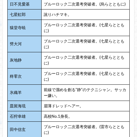
日不見愛基
ブルーロック二次選考突破者。(烏らとともに)
七星虹郎
訛りハチマキ。
ブルーロック二次選考突破者。(七星らととも
猿堂寺暁
に)
ブルーロック二次選考突破者。(七星らととも
劈大河
に)
ブルーロック二次選考突破者。(七星らととも
灰地静
に)
ブルーロック二次選考突破者。(七星らととも
柊零次
に)
前線で溜めを創る”静”のテクニシャン。サッカ
氷織羊
ー嫌い。
皿斑海琉
眉薄ドレッドヘアー。
石狩幸雄
高校No.1身長。
ブルーロック二次選考突破者。(雷市らととも
田中信玄
に)