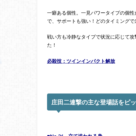
一癖ある個性。一見パワータイプの個性
で、サポートも強い！どのタイミングで
戦い方も冷静なタイプで状況に応じて攻
た！
必殺技：ツインインパクト解放
庄田二連撃の主な登場話をピ
■No.26 立て追われる身