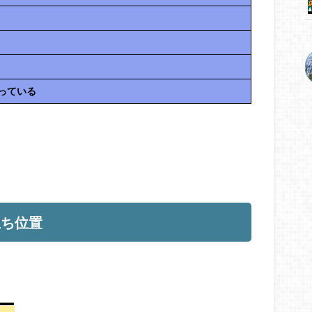
っている
立ち位置
ー