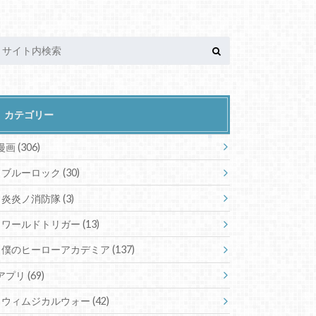
カテゴリー
漫画
(306)
ブルーロック
(30)
炎炎ノ消防隊
(3)
ワールドトリガー
(13)
僕のヒーローアカデミア
(137)
アプリ
(69)
ウィムジカルウォー
(42)