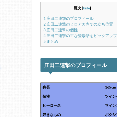
目次
[
hide
]
1
庄田二連撃のプロフィール
2
庄田二連撃のヒロアカ内での立ち位置
3
庄田二連撃の個性
4
庄田二連撃の主な登場話をピックアップ
5
まとめ
庄田二連撃のプロフィール
身長
165cm
個性
ツイン
ヒーロー名
マイン
好きなもの
ボクシ