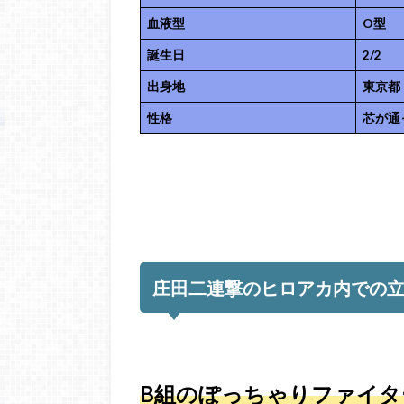
血液型
O型
誕生日
2/2
出身地
東京都
性格
芯が通
庄田二連撃のヒロアカ内での
B組のぽっちゃりファイタ