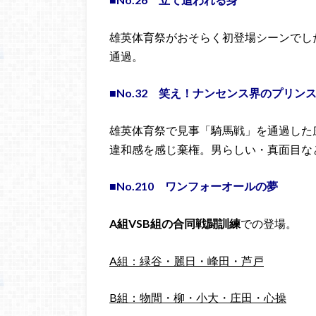
雄英体育祭がおそらく初登場シーンでし
通過。
■No.32 笑え！ナンセンス界のプリン
雄英体育祭で見事「騎馬戦」を通過した
違和感を感じ棄権。男らしい・真面目な
■No.210 ワンフォーオールの夢
A組VSB組の合同戦闘訓練
での登場。
A組：緑谷・麗日・峰田・芦戸
B組：物間・柳・小大・庄田・心操