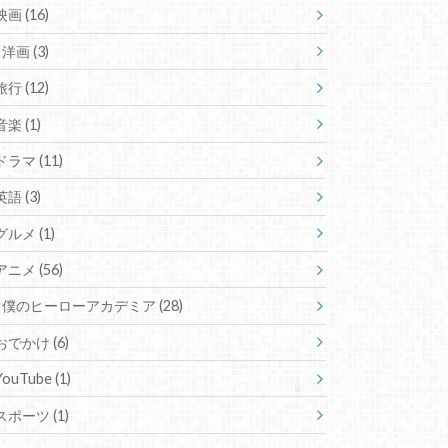
映画
(16)
洋画
(3)
旅行
(12)
音楽
(1)
ドラマ
(11)
英語
(3)
グルメ
(1)
アニメ
(56)
僕のヒーローアカデミア
(28)
おでかけ
(6)
YouTube
(1)
スポーツ
(1)