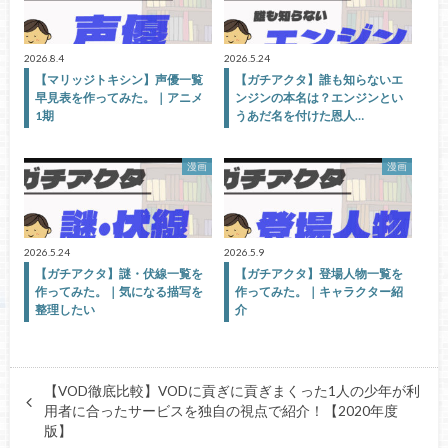
2026.8.4
2026.5.24
【マリッジトキシン】声優一覧
【ガチアクタ】誰も知らないエ
早見表を作ってみた。｜アニメ
ンジンの本名は？エンジンとい
1期
うあだ名を付けた恩人…
漫画
漫画
2026.5.24
2026.5.9
【ガチアクタ】謎・伏線一覧を
【ガチアクタ】登場人物一覧を
作ってみた。｜気になる描写を
作ってみた。｜キャラクター紹
整理したい
介
【VOD徹底比較】VODに貢ぎに貢ぎまくった1人の少年が利
用者に合ったサービスを独自の視点で紹介！【2020年度
版】