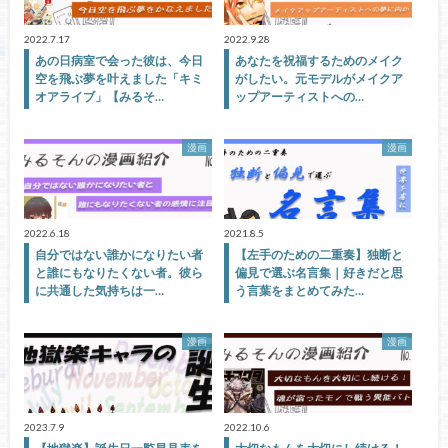
2022.7.17
2022.9.28
あの日病室で会った彼は、今日
あなたを祝福するためのメイク
空を飛ぶ夢を叶えました「キミ
がしたい。元モデルがメイクア
オアライブ」【みるそ…
ップアーティストへの…
漫画
漫画
2022.6.18
2021.8.5
自分ではない誰かになりたい者
【左手のための二重奏】独断と
と誰にもなりたくない者。彼ら
偏見で選ぶ名言集｜好きだと思
に共通した気持ちは一…
う言葉をまとめてみた…
漫画
漫画
2023.7.9
2022.10.6