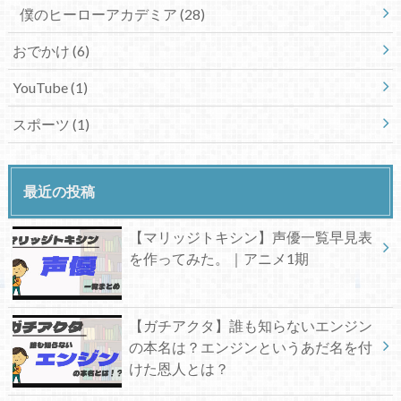
僕のヒーローアカデミア
(28)
おでかけ
(6)
YouTube
(1)
スポーツ
(1)
最近の投稿
【マリッジトキシン】声優一覧早見表
を作ってみた。｜アニメ1期
【ガチアクタ】誰も知らないエンジン
の本名は？エンジンというあだ名を付
けた恩人とは？