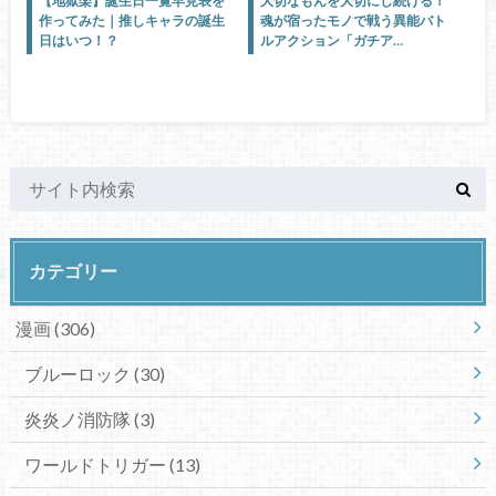
【地獄楽】誕生日一覧早見表を
大切なもんを大切にし続ける！
作ってみた｜推しキャラの誕生
魂が宿ったモノで戦う異能バト
日はいつ！？
ルアクション「ガチア…
カテゴリー
漫画
(306)
ブルーロック
(30)
炎炎ノ消防隊
(3)
ワールドトリガー
(13)