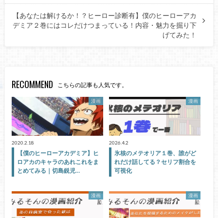
【あなたは解けるか！？ヒーロー診断有】僕のヒーローアカ
デミア２巻にはコレだけつまっている！内容・魅力を掘り下
げてみた！
RECOMMEND
こちらの記事も人気です。
漫画
漫画
2020.2.18
2026.4.2
【僕のヒーローアカデミア】ヒ
氷核のメテオリア１巻、誰がど
ロアカのキャラのあれこれをま
れだけ話してる？セリフ割合を
とめてみる｜切島鋭児…
可視化
漫画
漫画