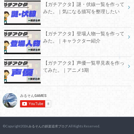
【ガチアクタ】謎・伏線一覧を作って
みた。｜気になる描写を整理したい
【ガチアクタ】登場人物一覧を作って
みた。｜キャラクター紹介
【ガチアクタ】声優一覧早見表を作っ
てみた。｜アニメ1期
©Copyright2026
みるそんの娯楽追求ブログ
.All Rights Reserved.