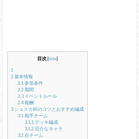
目次
[
hide
]
1
2
基本情報
2.1
参加条件
2.2
期間
2.3
イベントルール
2.4
報酬
3
シェスカ杯のコツとおすすめ編成
3.1
相手チーム
3.1.1
デッキ編成
3.1.2
厄介なキャラ
3.2
自チーム