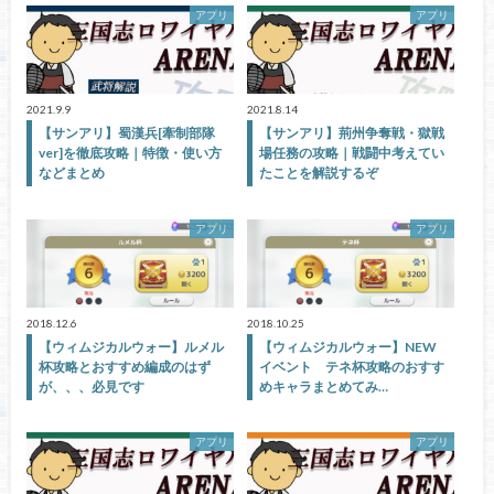
アプリ
アプリ
2021.9.9
2021.8.14
【サンアリ】蜀漢兵[牽制部隊
【サンアリ】荊州争奪戦・獄戦
ver]を徹底攻略｜特徴・使い方
場任務の攻略｜戦闘中考えてい
などまとめ
たことを解説するぞ
アプリ
アプリ
2018.12.6
2018.10.25
【ウィムジカルウォー】ルメル
【ウィムジカルウォー】NEW
杯攻略とおすすめ編成のはず
イベント テネ杯攻略のおすす
が、、、必見です
めキャラまとめてみ…
アプリ
アプリ