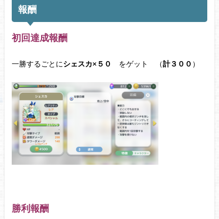
報酬
初回達成報酬
一勝するごとに
シェスカ×５０
をゲット （
計３００
）
勝利報酬