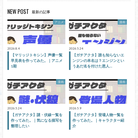
NEW POST
最新の記事
アニメ
漫画
2026.8.4
2026.5.24
【マリッジトキシン】声優一覧
【ガチアクタ】誰も知らないエ
早見表を作ってみた。｜アニメ
ンジンの本名は？エンジンとい
1期
うあだ名を付けた恩人…
漫画
漫画
2026.5.24
2026.5.9
【ガチアクタ】謎・伏線一覧を
【ガチアクタ】登場人物一覧を
作ってみた。｜気になる描写を
作ってみた。｜キャラクター紹
整理したい
介