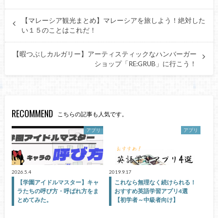
【マレーシア観光まとめ】マレーシアを旅しよう！絶対した
い１５のことはこれだ！
【暇つぶしカルガリー】アーティスティックなハンバーガー
ショップ「RE:GRUB」に行こう！
RECOMMEND
こちらの記事も人気です。
アプリ
アプリ
2026.5.4
2019.9.17
【学園アイドルマスター】キャ
これなら無理なく続けられる！
ラたちの呼び方・呼ばれ方をま
おすすめ英語学習アプリ4選
とめてみた。
【初学者～中級者向け】