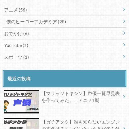
アニメ
(56)
僕のヒーローアカデミア
(28)
おでかけ
(6)
YouTube
(1)
スポーツ
(1)
最近の投稿
【マリッジトキシン】声優一覧早見表
を作ってみた。｜アニメ1期
【ガチアクタ】誰も知らないエンジン
の本名は？エンジンというあだ名を付