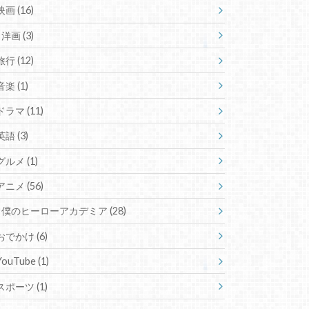
映画
(16)
洋画
(3)
旅行
(12)
音楽
(1)
ドラマ
(11)
英語
(3)
グルメ
(1)
アニメ
(56)
僕のヒーローアカデミア
(28)
おでかけ
(6)
YouTube
(1)
スポーツ
(1)