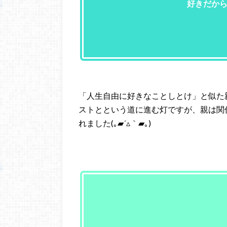
好きだから
「人生自由に好きなことしとけ」と似た
ストとという道に進む灯ですが、親は関
れました(｡▰´▵｀▰｡)