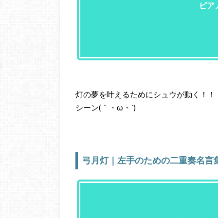
ピア
灯の夢を叶えるためにシュウが動く！！
シーン(｀・ω・´)ゞ
弓月灯｜左手のための二重奏名言