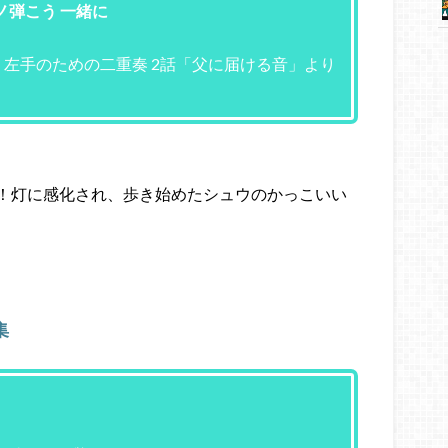
ノ弾こう 一緒に
左手のための二重奏 2話「父に届ける音」より
！灯に感化され、歩き始めたシュウのかっこいい
集