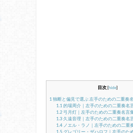
目次
[
hide
]
1
独断と偏見で選ぶ 左手のための二重奏
1.1
的場周介｜左手のための二重奏名
1.2
弓月灯｜左手のための二重奏名言
1.3
久遠音理｜左手のための二重奏名
1.4
ノエル・ラノ｜左手のための二重
1.5
グレゴリー・ザハロフ｜左手のた