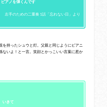
 ピアノを弾くんです
左手のための二重奏 1話「忘れない日」より
親を持ったシュウと灯。父親と同じようにピアニ
係ないよ！と一言。笑顔とかっこいい言葉に惹か
いきて