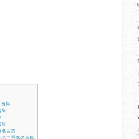
名言集
言集
集
言集
奏名言集
めの二重奏名言集