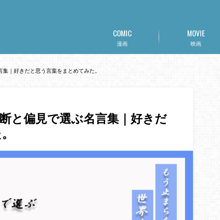
COMIC
MOVIE
漫画
映画
言集｜好きだと思う言葉をまとめてみた。
断と偏見で選ぶ名言集｜好きだ
た。