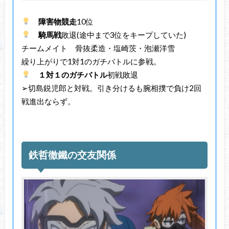
障害物競走
10位
騎馬戦
敗退(途中まで3位をキープしていた)
チームメイト 骨抜柔造・塩崎茨・泡瀬洋雪
繰り上がりで1対1のガチバトルに参戦。
１対１のガチバトル
初戦敗退
➢切島鋭児郎と対戦。引き分けるも腕相撲で負け2回
戦進出ならず。
鉄哲徹鐵の交友関係