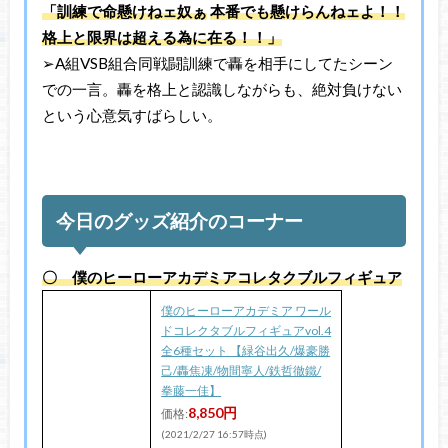
「訓練で命懸けねェ奴ぁ
本番でも懸けらんねェよ！！
格上と限界は超える為に在る！！」
➢A組VSB組合同戦闘訓練で轟を相手にしてたシーン
での一言。轟を格上と認識しながらも、絶対負けない
という心意気すばらしい。
今日のグッズ紹介のコーナー
〇 僕のヒーローアカデミアコレタクブルフィギュア
僕のヒーローアカデミア ワール
ドコレクタブルフィギュアvol.4
全6種セット 【緑谷出久/爆豪勝
己/轟焦凍/物間寧人/鉄哲徹鐵/
拳藤一佳】
8,850円
価格:
(2021/2/27 16:57時点)