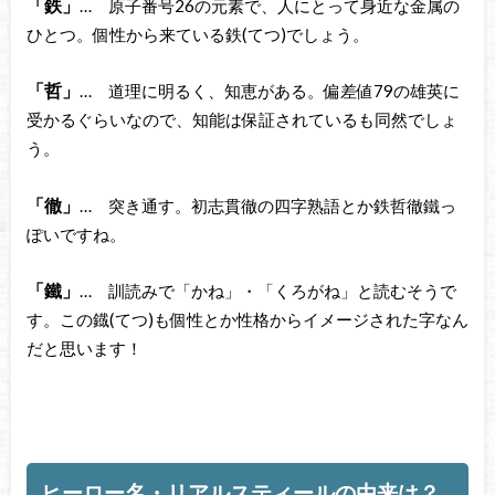
「鉄」
… 原子番号26の元素で、人にとって身近な金属の
ひとつ。個性から来ている鉄(てつ)でしょう。
「哲」
… 道理に明るく、知恵がある。偏差値79の雄英に
受かるぐらいなので、知能は保証されているも同然でしょ
う。
「徹」
… 突き通す。初志貫徹の四字熟語とか鉄哲徹鐵っ
ぽいですね。
「鐵」
… 訓読みで「かね」・「くろがね」と読むそうで
す。この鐡(てつ)も個性とか性格からイメージされた字なん
だと思います！
ヒーロー名・リアルスティールの由来は？