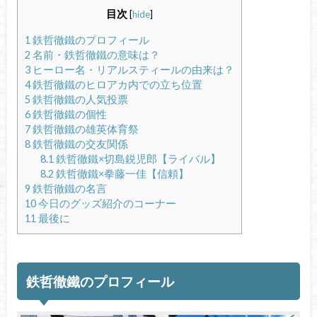
目次
[
hide
]
1
鉄哲徹鐵のプロフィール
2
名前・鉄哲徹鐵の意味は？
3
ヒーロー名・リアルスティールの由来は？
4
鉄哲徹鐵のヒロアカ内での立ち位置
5
鉄哲徹鐵の人気投票
6
鉄哲徹鐵の個性
7
鉄哲徹鐵の雄英体育祭
8
鉄哲徹鐵の交友関係
8.1
鉄哲徹鐵×切島鋭児郎【ライバル】
8.2
鉄哲徹鐵×拳藤一佳【信頼】
9
鉄哲徹鐵の名言
10
今日のグッズ紹介のコーナー
11
最後に
鉄哲徹鐵のプロフィール