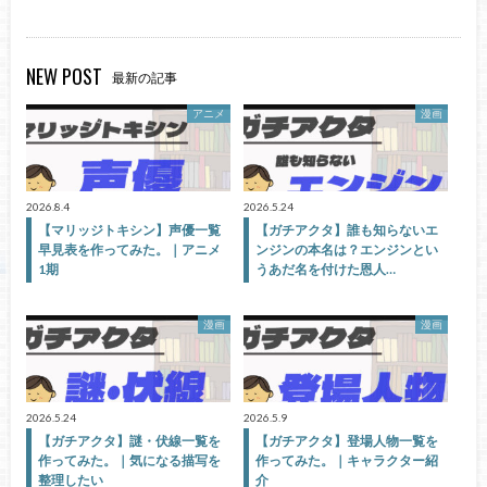
NEW POST
最新の記事
アニメ
漫画
2026.8.4
2026.5.24
【マリッジトキシン】声優一覧
【ガチアクタ】誰も知らないエ
早見表を作ってみた。｜アニメ
ンジンの本名は？エンジンとい
1期
うあだ名を付けた恩人…
漫画
漫画
2026.5.24
2026.5.9
【ガチアクタ】謎・伏線一覧を
【ガチアクタ】登場人物一覧を
作ってみた。｜気になる描写を
作ってみた。｜キャラクター紹
整理したい
介