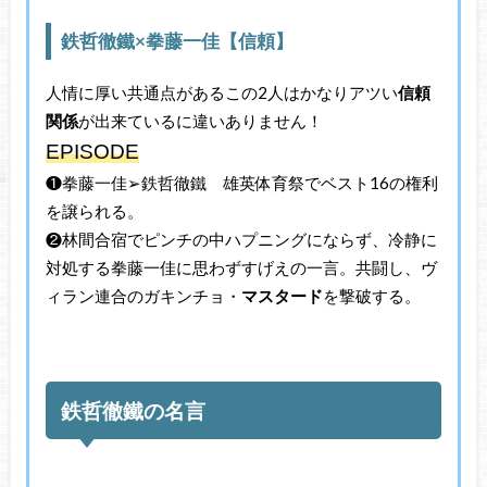
鉄哲徹鐵×拳藤一佳【信頼】
人情に厚い共通点があるこの2人はかなりアツい
信頼
関係
が出来ているに違いありません！
EPISODE
❶拳藤一佳➢鉄哲徹鐵 雄英体育祭でベスト16の権利
を譲られる。
❷林間合宿でピンチの中ハプニングにならず、冷静に
対処する拳藤一佳に思わずすげえの一言。共闘し、ヴ
ィラン連合のガキンチョ・
マスタード
を撃破する。
鉄哲徹鐵の名言