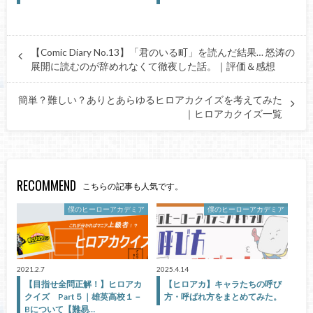
【Comic Diary No.13】「君のいる町」を読んだ結果… 怒涛の
展開に読むのが辞めれなくて徹夜した話。｜評価＆感想
簡単？難しい？ありとあらゆるヒロアカクイズを考えてみた
｜ヒロアカクイズ一覧
RECOMMEND
こちらの記事も人気です。
僕のヒーローアカデミア
僕のヒーローアカデミア
2021.2.7
2025.4.14
【目指せ全問正解！】ヒロアカ
【ヒロアカ】キャラたちの呼び
クイズ Part５｜雄英高校１－
方・呼ばれ方をまとめてみた。
Bについて【難易…