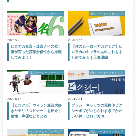
僕のヒーローアカデミア
僕のヒーローアカデミア
2021.5.2
2020.8.27
ヒロアカ名言・迷言クイズ⑥｜
【僕のヒーローアカデミア】ヒ
誰が言った言葉か個性から推理
ロアカのキャラのあれこれをま
してみよう！
とめてみる｜天喰環編
僕のヒーローアカデミア
僕のヒーローアカデミア
2021.8.17
2021.2.24
【ヒロアカ】ヴィラン連合大好
プッシーキャッツの元気印ピク
きヤモリ「スピナー」を紹介｜
シーボブがいじられすぎてかわ
個性・声優などまとめ
いい件｜ヒロアカ キ…
僕のヒーローアカデミア
僕のヒーローアカデミア