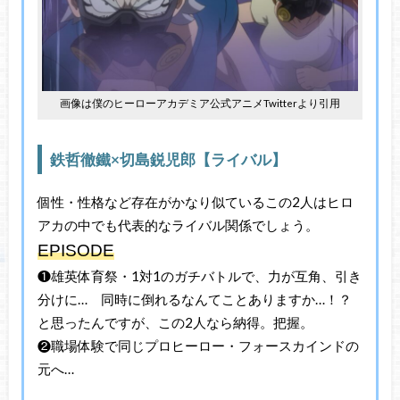
画像は僕のヒーローアカデミア公式アニメTwitterより引用
鉄哲徹鐵×切島鋭児郎【ライバル】
個性・性格など存在がかなり似ているこの2人はヒロ
アカの中でも代表的なライバル関係でしょう。
EPISODE
❶雄英体育祭・1対1のガチバトルで、力が互角、引き
分けに… 同時に倒れるなんてことありますか…！？
と思ったんですが、この2人なら納得。把握。
❷職場体験で同じプロヒーロー・フォースカインドの
元へ…