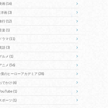
映画
(16)
洋画
(3)
旅行
(12)
音楽
(1)
ドラマ
(11)
英語
(3)
グルメ
(1)
アニメ
(56)
僕のヒーローアカデミア
(28)
おでかけ
(6)
YouTube
(1)
スポーツ
(1)