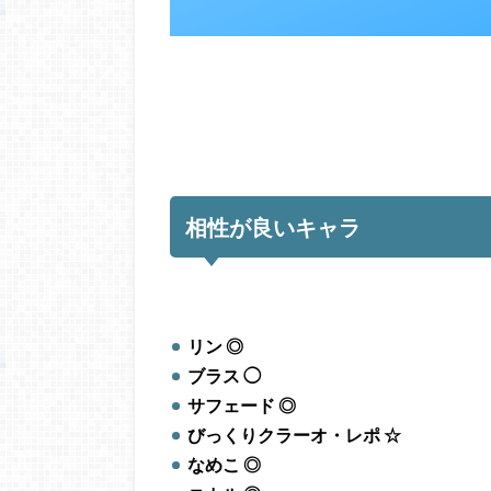
相性が良いキャラ
リン ◎
ブラス ◯
サフェード ◎
びっくりクラーオ・レポ ☆
なめこ ◎