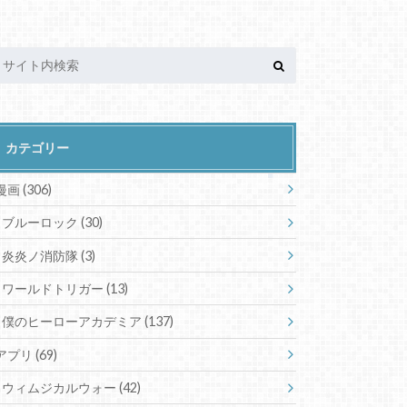
カテゴリー
漫画
(306)
ブルーロック
(30)
炎炎ノ消防隊
(3)
ワールドトリガー
(13)
僕のヒーローアカデミア
(137)
アプリ
(69)
ウィムジカルウォー
(42)