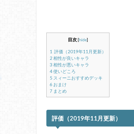
目次
[
hide
]
1
評価（2019年11月更新）
2
相性が良いキャラ
3
相性が悪いキャラ
4
使いどころ
5
スィーニおすすめデッキ
6
おまけ
7
まとめ
評価（2019年11月更新）