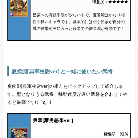
得意度：★★★★★
呂蒙への有効手段が少ない中で、夏侯淵はかなり相
性の良いキャラです。基本的には相手呂蒙が自分の
城の攻撃範囲に入った段階での夏侯淵が有効です！
夏侯淵[典軍校尉ver] と一緒に使いたい武将
夏侯淵[典軍校尉ver]の相方をピックアップして紹介しま
す。壁となりうる武将・移動速度が遅い武将を合わせてや
ると最高です(; ･`д･´)
典韋[豪勇悪来ver]
相性♡ 92%