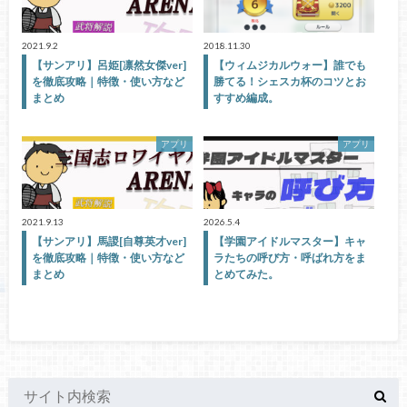
2021.9.2
2018.11.30
【サンアリ】呂姫[凛然女傑ver]
【ウィムジカルウォー】誰でも
を徹底攻略｜特徴・使い方など
勝てる！シェスカ杯のコツとお
まとめ
すすめ編成。
アプリ
アプリ
2021.9.13
2026.5.4
【サンアリ】馬謖[自尊英才ver]
【学園アイドルマスター】キャ
を徹底攻略｜特徴・使い方など
ラたちの呼び方・呼ばれ方をま
まとめ
とめてみた。