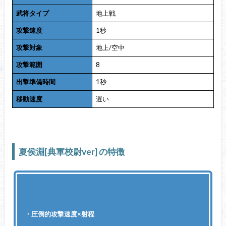
武将タイプ
地上戦
攻撃速度
1秒
攻撃対象
地上/空中
攻撃範囲
8
出撃準備時間
1秒
移動速度
遅い
夏侯淵[典軍校尉ver] の特徴
・圧倒的攻撃速度×射程