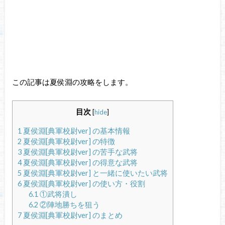
この記事は夏侯淵の攻略をします。
目次
[
hide
]
1
夏侯淵[典軍校尉ver] の基本情報
2
夏侯淵[典軍校尉ver] の特徴
3
夏侯淵[典軍校尉ver] の苦手な武将
4
夏侯淵[典軍校尉ver] の得意な武将
5
夏侯淵[典軍校尉ver] と一緒に使いたい武将
6
夏侯淵[典軍校尉ver] の使い方・役割
6.1
①武将潰し
6.2
②陣地勝ちを狙う
7
夏侯淵[典軍校尉ver] のまとめ