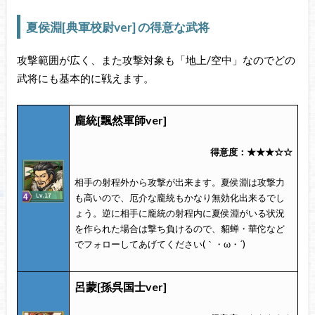
夏侯淵[典軍校尉ver] の得意な武将
攻撃範囲が広く、また攻撃対象も「地上/空中」なのでどの
武将にも基本的に戦えます。
龐統[飄然軍師ver]
得意度：★★★☆☆
相手の射程外から攻撃が出来ます。夏侯淵は攻撃力
も高いので、厄介な龐統もかなり無効化出来るでし
ょう。逆に相手に龐統の射程内に夏侯淵がいる状況
を作られた場合は撃ち負けるので、貂蝉・華佗など
でフォローしてあげてください(｀・ω・´)ゞ
呂蒙[孫呉国士ver]