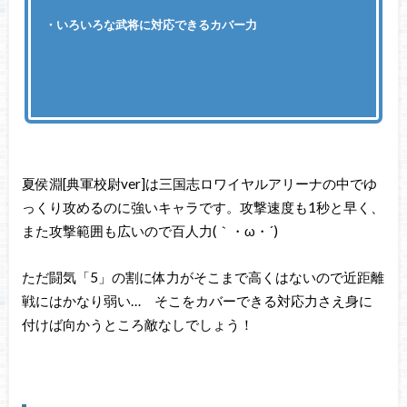
・いろいろな武将に対応できるカバー力
夏侯淵[典軍校尉ver]は三国志ロワイヤルアリーナの中でゆ
っくり攻めるのに強いキャラです。攻撃速度も1秒と早く、
また攻撃範囲も広いので百人力(｀・ω・´)ゞ
ただ闘気「5」の割に体力がそこまで高くはないので近距離
戦にはかなり弱い… そこをカバーできる対応力さえ身に
付けば向かうところ敵なしでしょう！