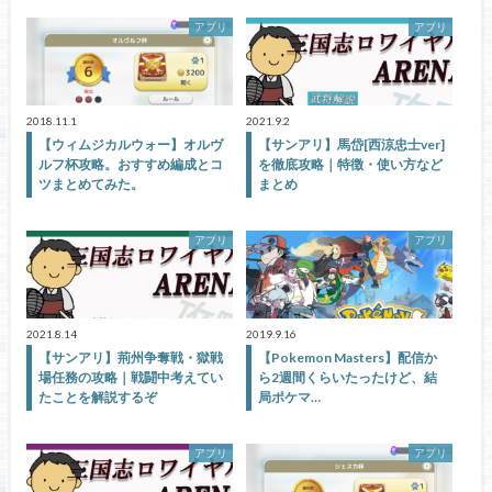
アプリ
アプリ
2018.11.1
2021.9.2
【ウィムジカルウォー】オルヴ
【サンアリ】馬岱[西涼忠士ver]
ルフ杯攻略。おすすめ編成とコ
を徹底攻略｜特徴・使い方など
ツまとめてみた。
まとめ
アプリ
アプリ
2021.8.14
2019.9.16
【サンアリ】荊州争奪戦・獄戦
【Pokemon Masters】配信か
場任務の攻略｜戦闘中考えてい
ら2週間くらいたったけど、結
たことを解説するぞ
局ポケマ…
アプリ
アプリ