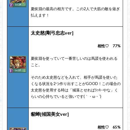
夏侯淵の最高の相方です。この2人で大筋の敵を薙ぎ
払えます！
太史慈
[剛弓忠志ver]
相性♡ 77%
夏侯淵を使っていて一番苦しいのは馬謖を使われる
こと。
そのため太史慈などを入れて、相手が馬謖を使いた
くなる状況を2つ作り出すことがGOOD！この場合の
太史慈を使用する時は「城落とせればﾗｯｷｰやな」く
らいの心持ちでいると強いです(｀・ω・´)ゞ
貂蝉[傾国美女ver]
相性♡ 65%