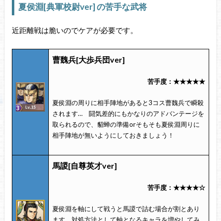
夏侯淵[典軍校尉ver] の苦手な武将
近距離戦は脆いのでケアが必要です。
曹魏兵[大歩兵団ver]
苦手度：★★★★★
夏侯淵の周りに相手陣地があると3コス曹魏兵で瞬殺
されます… 闘気差的にもかなりのアドバンテージを
取られるので、貂蝉の準備orそもそも夏侯淵周りに
相手陣地が無いようにしておきましょう！
馬謖[自尊英才ver]
苦手度：★★★★☆
夏侯淵を軸にして戦うと馬謖で詰む場合が割とあり
ます。対処方法として軸となるキャラを増やしてみ