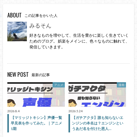
ABOUT
この記事をかいた人
みるそん
好きなものを増やして、生活を豊かに楽しく生きていく
ためのブログ。 娯楽をメインに、色々なものに触れて、
発信していきます。
NEW POST
最新の記事
アニメ
漫画
2026.8.4
2026.5.24
【マリッジトキシン】声優一覧
【ガチアクタ】誰も知らないエ
早見表を作ってみた。｜アニメ
ンジンの本名は？エンジンとい
1期
うあだ名を付けた恩人…