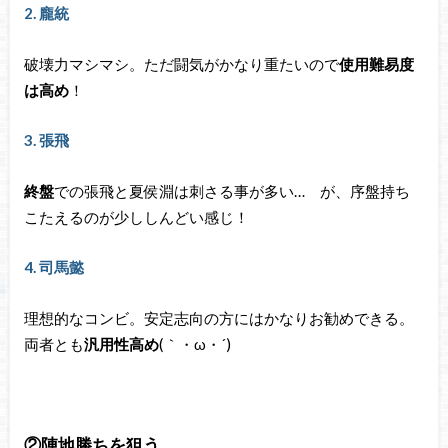
2. 龐統
破壊力マシマシ。ただ闘気がかなり重たいので
使用難易度
は高め
！
3. 張飛
終盤
での張飛と夏侯淵は刺さる事が多い… が、序盤持ち
こたえるのが少ししんどい感じ！
4. 司馬懿
理想的なコンビ。安定志向の方にはかなりお勧めできる。
両者とも
汎用性高め
(｀・ω・´)ゞ
②陣地勝ちを狙う