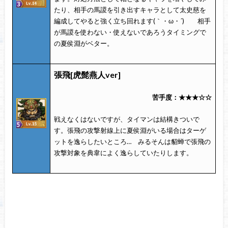
たり、相手の馬謖を引き出すキャラとして太史慈を
編成してやると強く立ち回れます(｀・ω・´)ゞ 相手
が馬謖を使わない・使えないであろうタイミングで
の夏侯淵がベター。
張飛[虎髭燕人ver]
苦手度：★★★☆☆
戦えなくはないですが、タイマンは結構きついで
す。張飛の攻撃射線上に夏侯淵がいる場合はターゲ
ットを逸らしたいところ… みるそんは貂蝉で張飛の
攻撃対象を典韋によく逸らしていたりします。