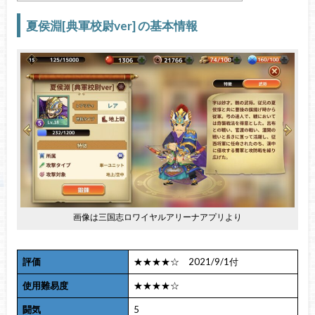
夏侯淵[典軍校尉ver] の基本情報
画像は三国志ロワイヤルアリーナアプリより
評価
★★★★☆ 2021/9/1付
使用難易度
★★★★☆
闘気
5