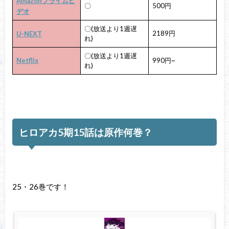
Amazonプライムビ
〇
500円
デオ
〇(放送より1週遅
2189円
U-NEXT
れ)
〇(放送より1週遅
Netflix
990円~
れ)
ヒロアカ5期15話は原作何巻？
25・26巻です！