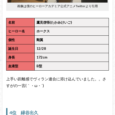
画像は僕のヒーローアカデミア公式アニメTwitterより引用
名前
鷹見啓悟(たかみけいご)
ヒーロー名
ホークス
個性
剛翼
誕生日
12/28
身長
172cm
血液型
B型
上手い距離感でヴィラン連合に溶け込んでいました。。さ
すがの一言(｀・ω・´)ゞ
4位 緑谷出久