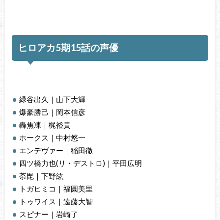
ヒロアカ5期15話の声優
緑谷出久｜山下大輝
爆豪勝己｜岡本信彦
轟焦凍｜梶裕貴
ホークス｜中村悠一
エンデヴァー｜稲田徹
四ツ橋力也(リ・デストロ)｜平田広明
荼毘｜下野紘
トガヒミコ｜福圓美里
トゥワイス｜遠藤大智
スピナー｜岩崎了