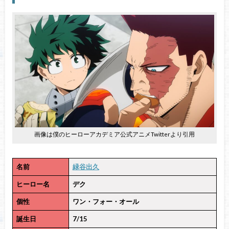
画像は僕のヒーローアカデミア公式アニメTwitterより引用
名前
緑谷出久
ヒーロー名
デク
個性
ワン・フォー・オール
誕生日
7/15