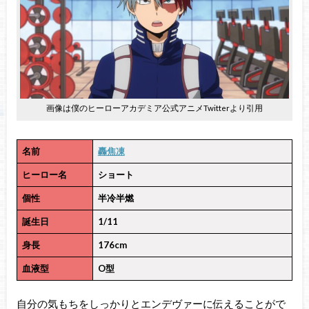
画像は僕のヒーローアカデミア公式アニメTwitterより引用
名前
轟焦凍
ヒーロー名
ショート
個性
半冷半燃
誕生日
1/11
身長
176cm
血液型
O型
自分の気もちをしっかりとエンデヴァーに伝えることがで