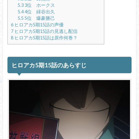
5.3
3位 ホークス
5.4
4位 緑谷出久
5.5
5位 爆豪勝己
6
ヒロアカ5期15話の声優
7
ヒロアカ5期15話の見逃し配信
8
ヒロアカ5期15話は原作何巻？
ヒロアカ5期15話のあらすじ