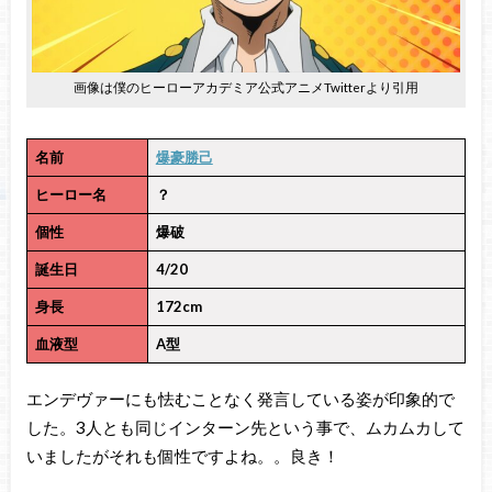
画像は僕のヒーローアカデミア公式アニメTwitterより引用
名前
爆豪勝己
ヒーロー名
？
個性
爆破
誕生日
4/20
身長
172cm
血液型
A型
エンデヴァーにも怯むことなく発言している姿が印象的で
した。3人とも同じインターン先という事で、ムカムカして
いましたがそれも個性ですよね。。良き！