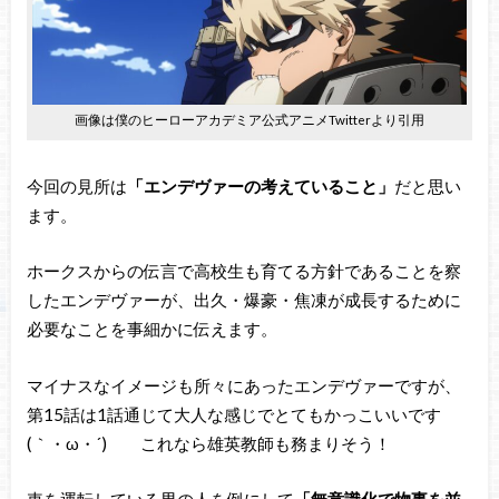
画像は僕のヒーローアカデミア公式アニメTwitterより引用
今回の見所は
「エンデヴァーの考えていること」
だと思い
ます。
ホークスからの伝言で高校生も育てる方針であることを察
したエンデヴァーが、出久・爆豪・焦凍が成長するために
必要なことを事細かに伝えます。
マイナスなイメージも所々にあったエンデヴァーですが、
第15話は1話通じて大人な感じでとてもかっこいいです
(｀・ω・´)ゞ これなら雄英教師も務まりそう！