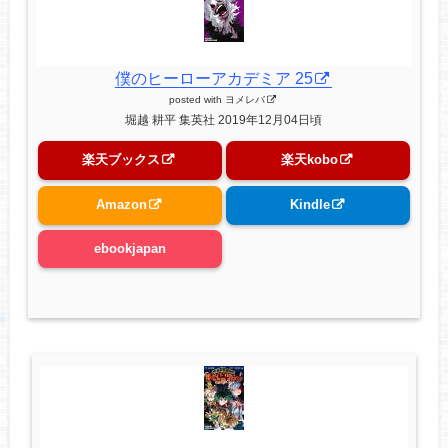
僕のヒーローアカデミア 25
posted with
ヨメレバ
堀越 耕平 集英社 2019年12月04日頃
楽天ブックス
楽天kobo
Amazon
Kindle
ebookjapan