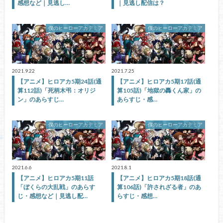
感想など｜見逃し…
｜見逃し配信は？
僕のヒーローアカデミア
僕のヒーローアカデミア
2021.9.22
2021.7.25
【アニメ】ヒロアカ5期24話(通
【アニメ】ヒロアカ5期17話(通
算112話)「死柄木弔：オリジ
算105話)「地獄の轟くん家」の
ン」のあらすじ…
あらすじ・感…
僕のヒーローアカデミア
僕のヒーローアカデミア
2021.6.6
2021.8.1
【アニメ】ヒロアカ5期11話
【アニメ】ヒロアカ5期18話(通
「ぼくらの大乱戦」のあらす
算106話)「許されざる者」のあ
じ・感想など｜見逃し配…
らすじ・感想…