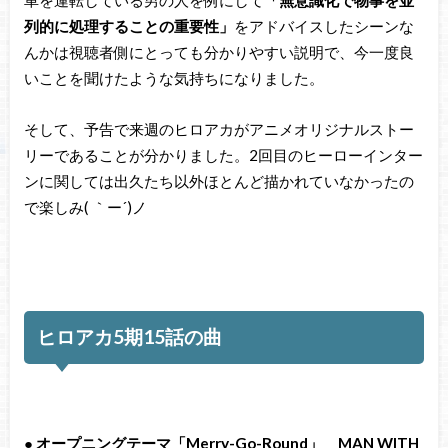
車を運転している男の人を例にして
「無意識化で物事を並
列的に処理することの重要性」
をアドバイスしたシーンな
んかは視聴者側にとっても分かりやすい説明で、今一度良
いことを聞けたような気持ちになりました。
そして、予告で来週のヒロアカがアニメオリジナルストー
リーであることが分かりました。2回目のヒーローインター
ンに関しては出久たち以外ほとんど描かれていなかったの
で楽しみ( ｀ー´)ノ
ヒロアカ5期15話の曲
●
オープニングテーマ「Merry-Go-Round」 MAN WITH