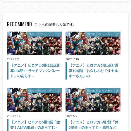
RECOMMEND
こちらの記事も人気です。
僕のヒーローアカデミア
僕のヒーローアカデミア
2021.9.9
2021.7.18
【アニメ】ヒロアカ5期22話(通
【アニメ】ヒロアカ5期16話(通
算110話)「サッドマンズパレー
算104話)「お久しぶりですセル
ド」のあらす…
キーさん」の…
僕のヒーローアカデミア
僕のヒーローアカデミア
2021.4.12
2021.5.9
【アニメ】ヒロアカ5期3話「激
【アニメ】ヒロアカ5期7話「第
突！A組VSB組」のあらすじ・
3試合」のあらすじ・感想など