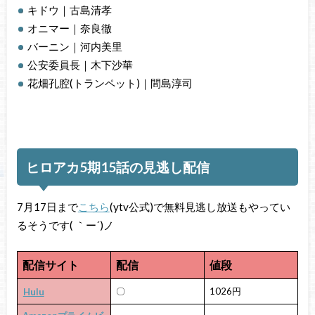
キドウ｜古島清孝
オニマー｜奈良徹
バーニン｜河内美里
公安委員長｜木下沙華
花畑孔腔(トランペット)｜間島淳司
ヒロアカ5期15話の見逃し配信
7月17日まで
こちら
(ytv公式)で無料見逃し放送もやってい
るそうです( ｀ー´)ノ
配信サイト
配信
値段
〇
1026円
Hulu