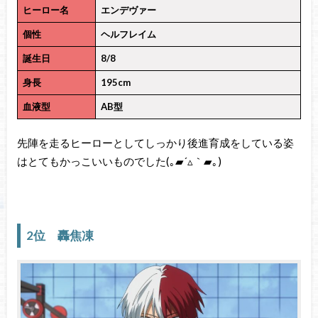
ヒーロー名
エンデヴァー
個性
ヘルフレイム
誕生日
8/8
身長
195cm
血液型
AB型
先陣を走るヒーローとしてしっかり後進育成をしている姿
はとてもかっこいいものでした(｡▰´▵｀▰｡)
2位 轟焦凍