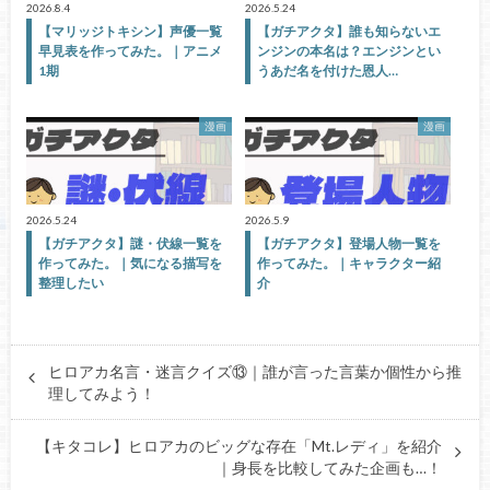
2026.8.4
2026.5.24
【マリッジトキシン】声優一覧
【ガチアクタ】誰も知らないエ
早見表を作ってみた。｜アニメ
ンジンの本名は？エンジンとい
1期
うあだ名を付けた恩人…
漫画
漫画
2026.5.24
2026.5.9
【ガチアクタ】謎・伏線一覧を
【ガチアクタ】登場人物一覧を
作ってみた。｜気になる描写を
作ってみた。｜キャラクター紹
整理したい
介
ヒロアカ名言・迷言クイズ⑬｜誰が言った言葉か個性から推
理してみよう！
【キタコレ】ヒロアカのビッグな存在「Mt.レディ」を紹介
｜身長を比較してみた企画も…！