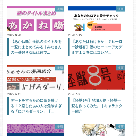
漫画
漫画
2022.8.20
2020.5.19
【あかね噺】全話のタイトルを
【あなたは解けるか！？ヒーロ
一覧にまとめてみる｜みなさん
ー診断有】僕のヒーローアカデ
の一番好きな話は何で…
ミア１１巻にはコレだ…
漫画
漫画
2022.6.12
2023.6.5
デートをするために命を懸け
【怪獣8号】登場人物・怪獣一
る！？恋したあの人は危険すぎ
覧を作ってみた。｜キャラクタ
る「にげろダーリン」【…
ー紹介
漫画
漫画