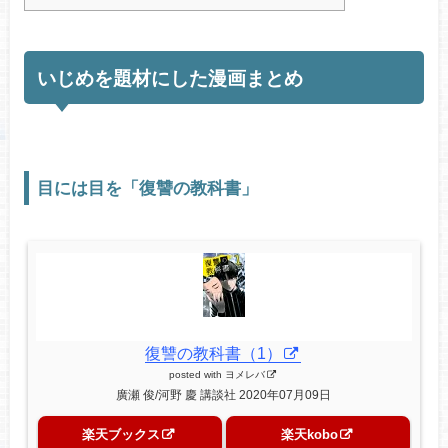
いじめを題材にした漫画まとめ
目には目を「復讐の教科書」
復讐の教科書（1）
posted with
ヨメレバ
廣瀬 俊/河野 慶 講談社 2020年07月09日
楽天ブックス
楽天kobo