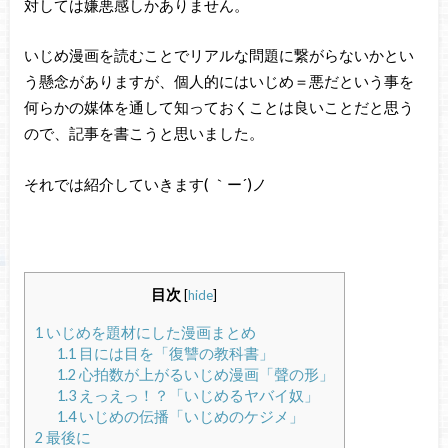
対しては嫌悪感しかありません。
いじめ漫画を読むことでリアルな問題に繋がらないかとい
う懸念がありますが、個人的にはいじめ＝悪だという事を
何らかの媒体を通して知っておくことは良いことだと思う
ので、記事を書こうと思いました。
それでは紹介していきます( ｀ー´)ノ
目次
[
hide
]
1
いじめを題材にした漫画まとめ
1.1
目には目を「復讐の教科書」
1.2
心拍数が上がるいじめ漫画「聲の形」
1.3
えっえっ！？「いじめるヤバイ奴」
1.4
いじめの伝播「いじめのケジメ」
2
最後に