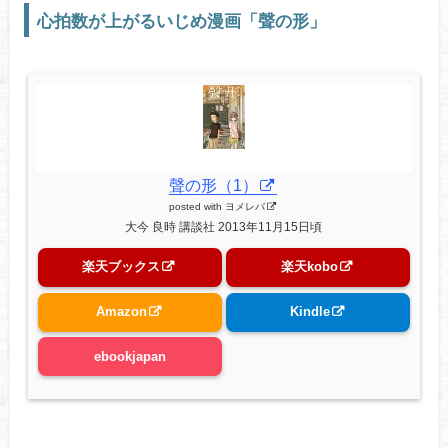
心拍数が上がるいじめ漫画「聲の形」
聲の形（1）
posted with
ヨメレバ
大今 良時 講談社 2013年11月15日頃
楽天ブックス
楽天kobo
Amazon
Kindle
ebookjapan