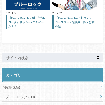
2020.1.22
2019.2.25
【Comic Diary No.8】『ブルー
【Comic Diary No.3】ジェット
ロック』サッカー×デスゲー
コースター音楽漫画「四月は君
ム！？…
の嘘…
カテゴリー
漫画
(306)
ブルーロック
(30)