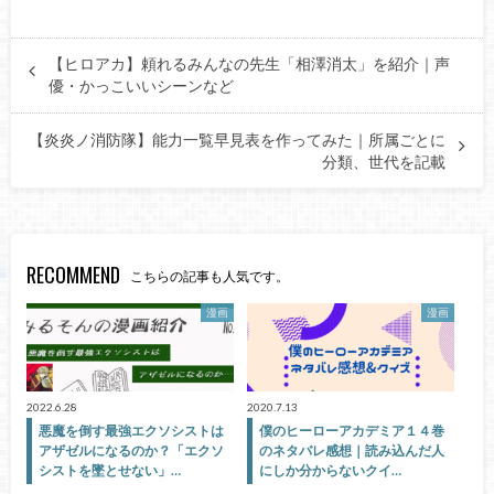
【ヒロアカ】頼れるみんなの先生「相澤消太」を紹介｜声
優・かっこいいシーンなど
【炎炎ノ消防隊】能力一覧早見表を作ってみた｜所属ごとに
分類、世代を記載
RECOMMEND
こちらの記事も人気です。
漫画
漫画
2022.6.28
2020.7.13
悪魔を倒す最強エクソシストは
僕のヒーローアカデミア１４巻
アザゼルになるのか？「エクソ
のネタバレ感想｜読み込んだ人
シストを墜とせない」…
にしか分からないクイ…