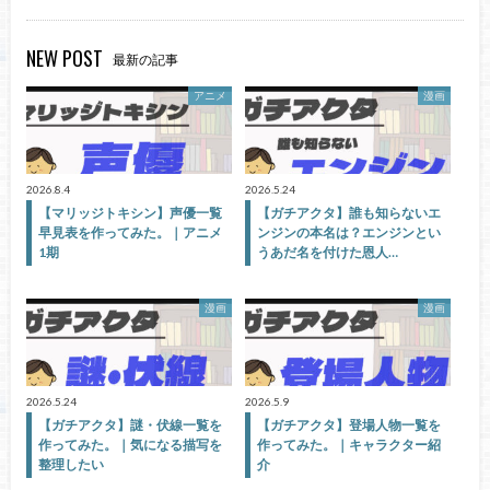
NEW POST
最新の記事
アニメ
漫画
2026.8.4
2026.5.24
【マリッジトキシン】声優一覧
【ガチアクタ】誰も知らないエ
早見表を作ってみた。｜アニメ
ンジンの本名は？エンジンとい
1期
うあだ名を付けた恩人…
漫画
漫画
2026.5.24
2026.5.9
【ガチアクタ】謎・伏線一覧を
【ガチアクタ】登場人物一覧を
作ってみた。｜気になる描写を
作ってみた。｜キャラクター紹
整理したい
介