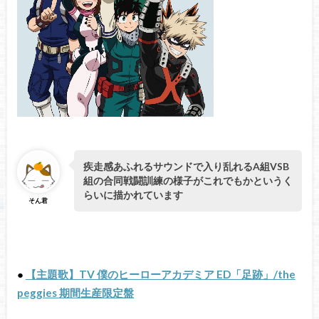
疾走感あふれるサウンドで入り乱れるA組VSB
組の合同戦闘訓練の様子がこれでもかというく
らいに描かれています
そん君
●
【主題歌】TV 僕のヒーローアカデミア ED「足跡」/the
peggies 期間生産限定盤