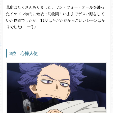
見所はたくさんありました。ワン・フォー・オールを纏っ
たイケメン物間に最後っ屁物間！いままでゲスい顔をして
いた物間でしたが、11話はただただかっこいいシーンばか
りでした( ｀ー´)ノ
3位 心操人使