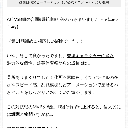
画像は僕のヒーローアカデミア公式アニメTwitterより引用
A組VSB組の合同戦闘訓練が終わっちまいましたァァ(｡▰´▵
｀▰｡)
（第11話締めに相応しい展開でした。）
いや、総じて良かったですね。
登場キャラクターの多さ
、
魅力的な個性
、
雄英体育祭からの成長
etc…
見所ありまくりでした！作画も素晴らしくてアングルの多
さやスピード感、乱戦模様などアニメーションで見せるべ
きところをしっかりと魅せていた気がします。
この対抗戦のMVPをA組、B組それぞれ上げると、個人的に
は
爆豪
と
物間
ですかね…