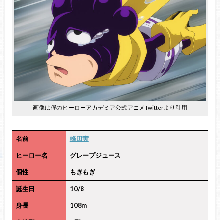
画像は僕のヒーローアカデミア公式アニメTwitterより引用
名前
峰田実
ヒーロー名
グレープジュース
個性
もぎもぎ
誕生日
10/8
身長
108m