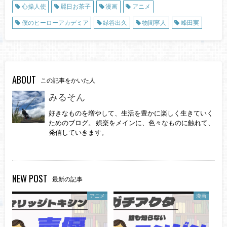
心操人使
麗日お茶子
漫画
アニメ
僕のヒーローアカデミア
緑谷出久
物間寧人
峰田実
ABOUT
この記事をかいた人
みるそん
好きなものを増やして、生活を豊かに楽しく生きていく
ためのブログ。 娯楽をメインに、色々なものに触れて、
発信していきます。
NEW POST
最新の記事
アニメ
漫画