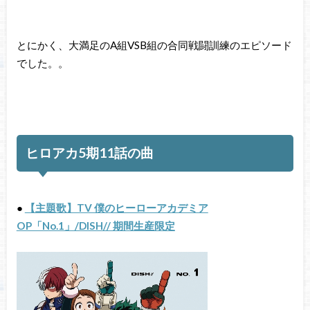
とにかく、大満足のA組VSB組の合同戦闘訓練のエピソード
でした。。
ヒロアカ5期11話の曲
●
【主題歌】TV 僕のヒーローアカデミア
OP「No.1」/DISH// 期間生産限定