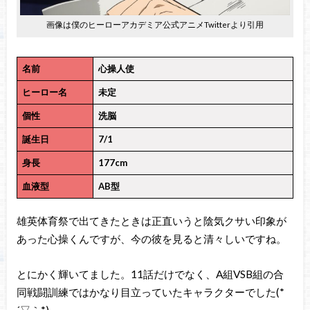
画像は僕のヒーローアカデミア公式アニメTwitterより引用
名前
心操人使
ヒーロー名
未定
個性
洗脳
誕生日
7/1
身長
177cm
血液型
AB型
雄英体育祭で出てきたときは正直いうと陰気クサい印象が
あった心操くんですが、今の彼を見ると清々しいですね。
とにかく輝いてました。11話だけでなく、A組VSB組の合
同戦闘訓練ではかなり目立っていたキャラクターでした(*
´▽｀*)