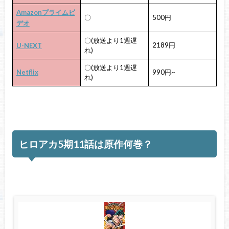
Amazonプライムビ
〇
500円
デオ
〇(放送より1週遅
2189円
U-NEXT
れ)
〇(放送より1週遅
Netflix
990円~
れ)
ヒロアカ5期11話は原作何巻？