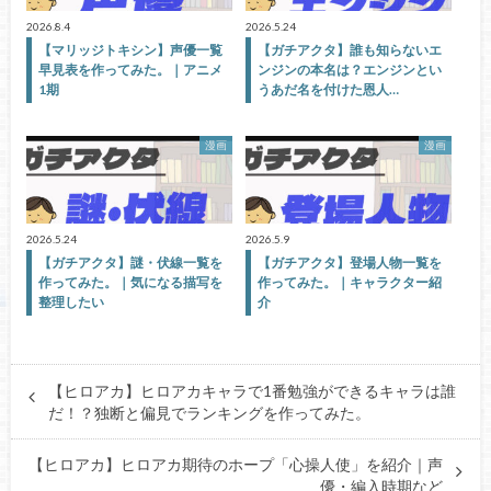
2026.8.4
2026.5.24
【マリッジトキシン】声優一覧
【ガチアクタ】誰も知らないエ
早見表を作ってみた。｜アニメ
ンジンの本名は？エンジンとい
1期
うあだ名を付けた恩人…
漫画
漫画
2026.5.24
2026.5.9
【ガチアクタ】謎・伏線一覧を
【ガチアクタ】登場人物一覧を
作ってみた。｜気になる描写を
作ってみた。｜キャラクター紹
整理したい
介
【ヒロアカ】ヒロアカキャラで1番勉強ができるキャラは誰
だ！？独断と偏見でランキングを作ってみた。
【ヒロアカ】ヒロアカ期待のホープ「心操人使」を紹介｜声
優・編入時期など