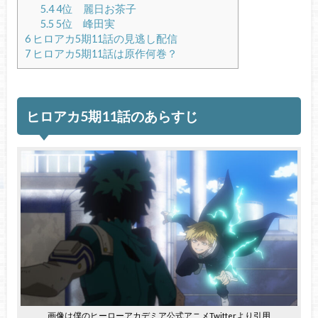
5.4
4位 麗日お茶子
5.5
5位 峰田実
6
ヒロアカ5期11話の見逃し配信
7
ヒロアカ5期11話は原作何巻？
ヒロアカ5期11話のあらすじ
画像は僕のヒーローアカデミア公式アニメTwitterより引用