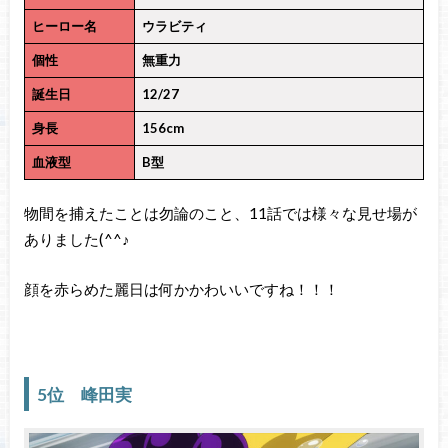
ヒーロー名
ウラビティ
個性
無重力
誕生日
12/27
身長
156cm
血液型
B型
物間を捕えたことは勿論のこと、11話では様々な見せ場が
ありました(^^♪
顔を赤らめた麗日は何かかわいいですね！！！
5位 峰田実