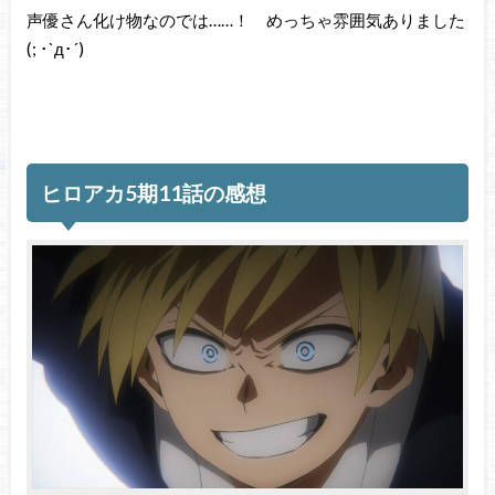
声優さん化け物なのでは……！ めっちゃ雰囲気ありました
(; ･`д･´)
ヒロアカ5期11話の感想