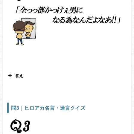
答え
峰田実 僕のヒーローアカデミア8
巻67
話
問3｜ヒロアカ名言・迷言クイズ