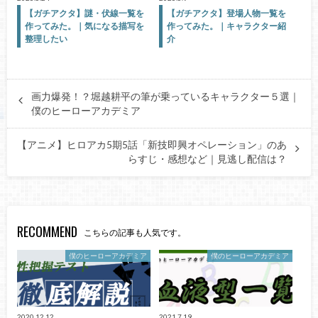
【ガチアクタ】謎・伏線一覧を
【ガチアクタ】登場人物一覧を
作ってみた。｜気になる描写を
作ってみた。｜キャラクター紹
整理したい
介
画力爆発！？堀越耕平の筆が乗っているキャラクター５選｜
僕のヒーローアカデミア
【アニメ】ヒロアカ5期5話「新技即興オペレーション」のあ
らすじ・感想など｜見逃し配信は？
RECOMMEND
こちらの記事も人気です。
僕のヒーローアカデミア
僕のヒーローアカデミア
2020.12.12
2021.7.19