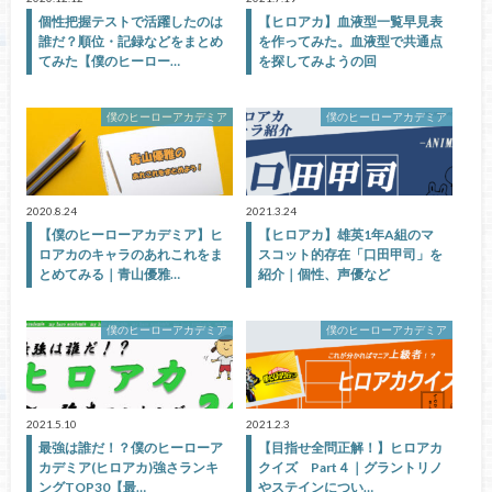
個性把握テストで活躍したのは
【ヒロアカ】血液型一覧早見表
誰だ？順位・記録などをまとめ
を作ってみた。血液型で共通点
てみた【僕のヒーロー…
を探してみようの回
僕のヒーローアカデミア
僕のヒーローアカデミア
2020.8.24
2021.3.24
【僕のヒーローアカデミア】ヒ
【ヒロアカ】雄英1年A組のマ
ロアカのキャラのあれこれをま
スコット的存在「口田甲司」を
とめてみる｜青山優雅…
紹介｜個性、声優など
僕のヒーローアカデミア
僕のヒーローアカデミア
2021.5.10
2021.2.3
最強は誰だ！？僕のヒーローア
【目指せ全問正解！】ヒロアカ
カデミア(ヒロアカ)強さランキ
クイズ Part４｜グラントリノ
ングTOP30【最…
やステインについ…