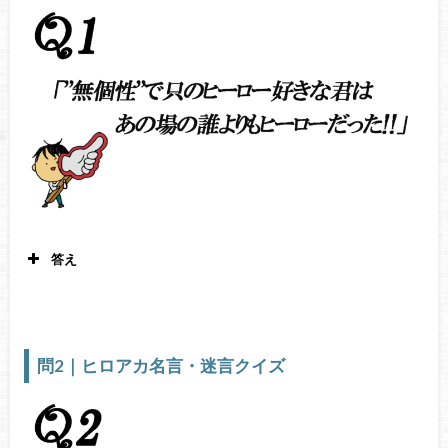
答え
オールマイト
僕のヒーローアカデミア1
巻2
話
問2｜ヒロアカ名言・迷言クイズ