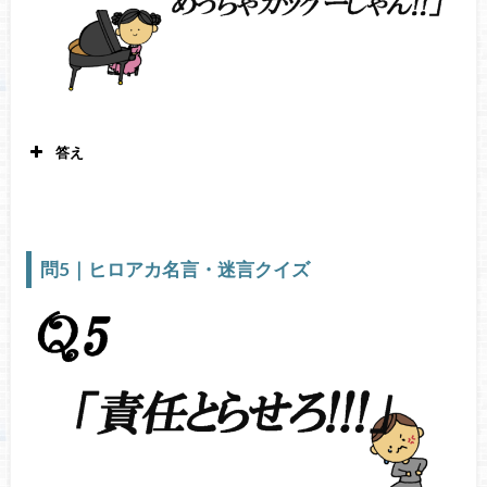
答え
上鳴電気 僕のヒーローアカデミア19
巻169
話
問5｜ヒロアカ名言・迷言クイズ