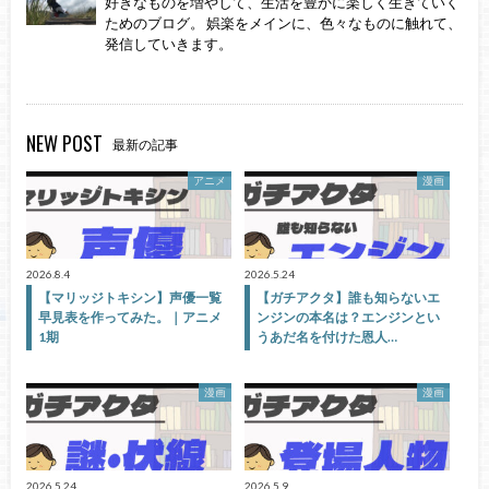
好きなものを増やして、生活を豊かに楽しく生きていく
ためのブログ。 娯楽をメインに、色々なものに触れて、
発信していきます。
NEW POST
最新の記事
アニメ
漫画
2026.8.4
2026.5.24
【マリッジトキシン】声優一覧
【ガチアクタ】誰も知らないエ
早見表を作ってみた。｜アニメ
ンジンの本名は？エンジンとい
1期
うあだ名を付けた恩人…
漫画
漫画
2026.5.24
2026.5.9