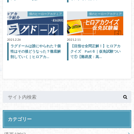
僕のヒーローアカデミア
僕のヒーローアカデミア
2021.2.26
2021.2.11
ラグドールは誰にやられた？個
【目指せ全問正解！】ヒロアカ
性はその後どうなった？徹底解
クイズ Part６｜仮免試験つい
剖していく｜ヒロアカ…
て①【難易度：高…
カテゴリー