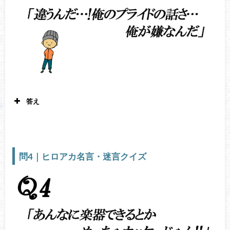
答え
尾白猿夫 僕のヒーローアカデミア4
巻32
話
問4｜ヒロアカ名言・迷言クイズ