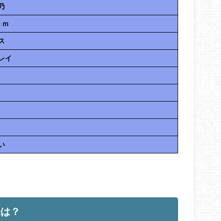
乃
ｃｍ
ス
レイ
い
来は？