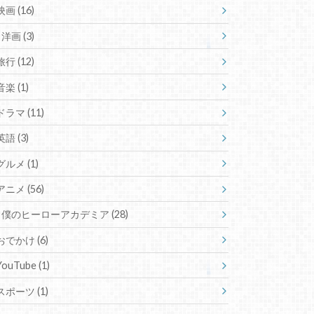
映画
(16)
洋画
(3)
旅行
(12)
音楽
(1)
ドラマ
(11)
英語
(3)
グルメ
(1)
アニメ
(56)
僕のヒーローアカデミア
(28)
おでかけ
(6)
YouTube
(1)
スポーツ
(1)