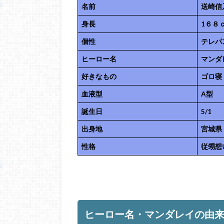
名前
送崎信
身長
1６８
個性
テレパ
ヒーロー名
マンダ
好きなもの
ゴロ寝
血液型
A型
誕生日
5/1
出身地
宮城県
性格
従甥想
ヒーロー名・マンダレイの由