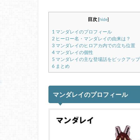
目次
[
hide
]
1
マンダレイのプロフィール
2
ヒーロー名・マンダレイの由来は？
3
マンダレイのヒロアカ内での立ち位置
4
マンダレイの個性
5
マンダレイの主な登場話をピックアップ
6
まとめ
マンダレイのプロフィール