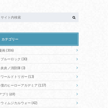
カテゴリー
漫画
(306)
ブルーロック
(30)
炎炎ノ消防隊
(3)
ワールドトリガー
(13)
僕のヒーローアカデミア
(137)
アプリ
(69)
ウィムジカルウォー
(42)