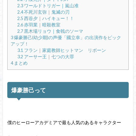
2.3
ワールドトリガー｜嵐山准
2.4
不死川玄弥｜鬼滅の刃
2.5
西谷夕｜ハイキュー！！
2.6
赤羽業｜暗殺教室
2.7
黒木場リョウ｜食戟のソーマ
3
爆豪勝己(幼少期)の声優「國立幸」の出演作をピック
アップ！
3.1
フラン｜家庭教師ヒットマン リボーン
3.2
アーサー王｜七つの大罪
4
まとめ
爆豪勝己って
僕のヒーローアカデミアで最も人気のあるキャラクター