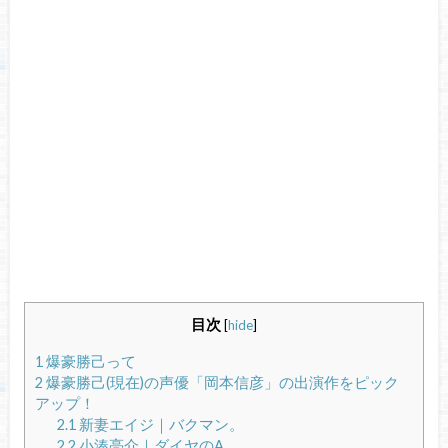
目次
[
hide
]
1
爆豪勝己って
2
爆豪勝己(現在)の声優「岡本信彦」の出演作をピック
アップ！
2.1
新妻エイジ｜バクマン。
2.2
小湊亮介｜ダイヤのA