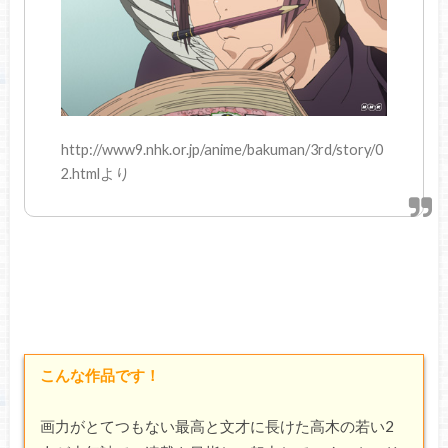
http://www9.nhk.or.jp/anime/bakuman/3rd/story/0
2.htmlより
こんな作品です！
画力がとてつもない最高と文才に長けた高木の若い2