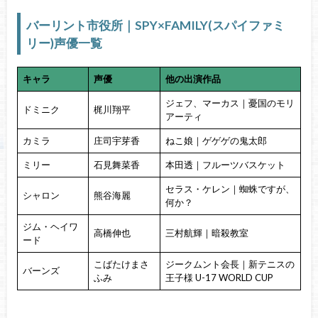
バーリント市役所｜SPY×FAMILY(スパイファミ
リー)声優一覧
キャラ
声優
他の出演作品
ジェフ、マーカス｜憂国のモリ
ドミニク
梶川翔平
アーティ
カミラ
庄司宇芽香
ねこ娘｜ゲゲゲの鬼太郎
ミリー
石見舞菜香
本田透｜フルーツバスケット
セラス・ケレン｜蜘蛛ですが、
シャロン
熊谷海麗
何か？
ジム・ヘイワ
高橋伸也
三村航輝｜暗殺教室
ード
こばたけまさ
ジークムント会長｜新テニスの
バーンズ
ふみ
王子様 U-17 WORLD CUP