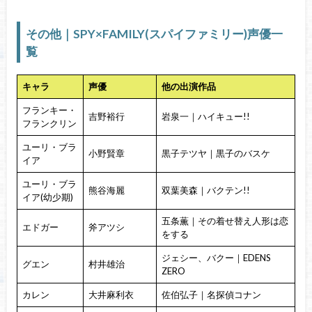
その他｜SPY×FAMILY(スパイファミリー)声優一
覧
キャラ
声優
他の出演作品
フランキー・
吉野裕行
岩泉一｜ハイキュー!!
フランクリン
ユーリ・ブラ
小野賢章
黒子テツヤ｜黒子のバスケ
イア
ユーリ・ブラ
熊谷海麗
双葉美森｜バクテン!!
イア(幼少期)
五条薫｜その着せ替え人形は恋
エドガー
斧アツシ
をする
ジェシー、バクー｜EDENS
グエン
村井雄治
ZERO
カレン
大井麻利衣
佐伯弘子｜名探偵コナン