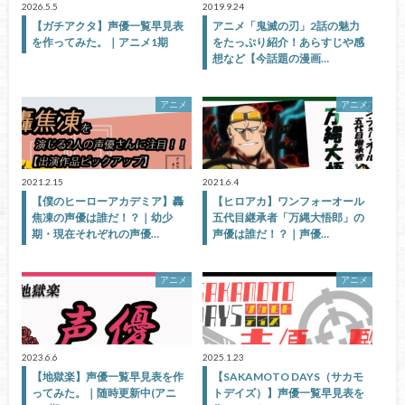
2026.5.5
2019.9.24
【ガチアクタ】声優一覧早見表
アニメ「鬼滅の刃」2話の魅力
を作ってみた。｜アニメ1期
をたっぷり紹介！あらすじや感
想など【今話題の漫画…
アニメ
アニメ
2021.2.15
2021.6.4
【僕のヒーローアカデミア】轟
【ヒロアカ】ワンフォーオール
焦凍の声優は誰だ！？｜幼少
五代目継承者「万縄大悟郎」の
期・現在それぞれの声優…
声優は誰だ！？｜声優…
アニメ
アニメ
2023.6.6
2025.1.23
【地獄楽】声優一覧早見表を作
【SAKAMOTO DAYS（サカモ
ってみた。｜随時更新中(アニ
トデイズ）】声優一覧早見表を