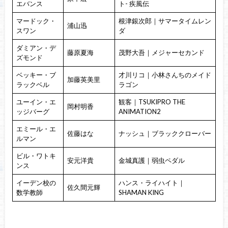
エバンス
ト- 疾風伝
マードック・
根津銀次郎｜サマータイムレン
浦山迅
スワン
ダ
ダミアン・デ
藤原夏海
茂野大吾｜メジャーセカンド
ズモンド
ベッキー・ブ
才川リコ｜小林さんちのメイド
加藤英美里
ラックベル
ラゴン
ユーイン・エ
観客｜TSUKIPRO THE
岡村明香
ッジバーグ
ANIMATION2
エミール・エ
佐藤はな
ナッシュ｜ブラッククローバー
ルマン
ビル・ワトキ
安元洋貴
金城真護｜弱虫ペダル
ンス
イーデン校の
ハンス・ライハイト｜
佐久間元輝
数学教師
SHAMAN KING