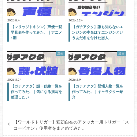
2026.8.4
2026.5.24
【マリッジトキシン】声優一覧
【ガチアクタ】誰も知らないエ
早見表を作ってみた。｜アニメ
ンジンの本名は？エンジンとい
1期
うあだ名を付けた恩人…
漫画
漫画
2026.5.24
2026.5.9
【ガチアクタ】謎・伏線一覧を
【ガチアクタ】登場人物一覧を
作ってみた。｜気になる描写を
作ってみた。｜キャラクター紹
整理したい
介
【ワールドトリガー】変幻自在のアタッカー用トリガー「ス
コーピオン」使用者をまとめてみた。