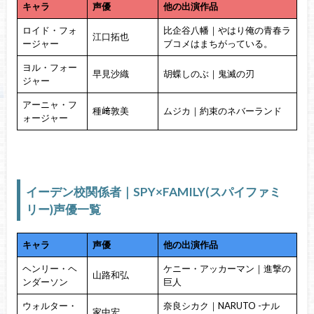
キャラ
声優
他の出演作品
ロイド・フォ
比企谷八幡｜やはり俺の青春ラ
江口拓也
ージャー
ブコメはまちがっている。
ヨル・フォー
早見沙織
胡蝶しのぶ｜鬼滅の刃
ジャー
アーニャ・フ
種﨑敦美
ムジカ｜約束のネバーランド
ォージャー
イーデン校関係者｜SPY×FAMILY(スパイファミ
リー)声優一覧
キャラ
声優
他の出演作品
ヘンリー・ヘ
ケニー・アッカーマン｜進撃の
山路和弘
ンダーソン
巨人
ウォルター・
奈良シカク｜NARUTO -ナル
家中宏