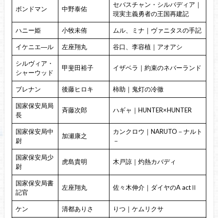
セバスチャン・シルバディア｜
ボンドマン
中野泰佑
現実主義勇者の王国再建記
ハニー姫
小牧未侑
ムル、ミナ｜ヴァニタスの手記
イケニエ―ル
左座翔丸
谷口、李容植｜アオアシ
シルヴィア・
甲斐田裕子
イザベラ｜約束のネバーランド
シャーウッド
ブレナン
後藤ヒロキ
柿助｜鬼灯の冷徹
国家保安局局
斉藤次郎
ハギャ｜HUNTER×HUNTER
長
国家保安局中
カンクロウ｜NARUTO－ナルト
加瀬康之
尉
－
国家保安局少
虎島貴明
木戸諒｜灼熱カバディ
尉
国家保安局書
左座翔丸
佐々木伸介｜ダイヤのA actⅡ
記官
ケン
清都ありさ
りつ｜ケムリクサ