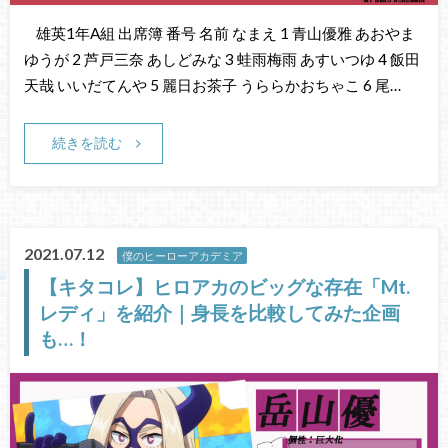
雄英1年A組 出席簿 番号 名前 なまえ 1 青山優雅 あおやま
ゆうが 2 芦戸三奈 あしどみな 3 蛙雨梅雨 あすいつゆ 4 飯田
天哉 いいだてんや 5 麗日お茶子 うららかおちゃこ 6 尾…
続きを読む
2021.07.12
僕のヒーローアカデミア
【キタコレ】ヒロアカのビッグな存在「Mt.
レディ」を紹介｜身長を比較してみた企画
も…！