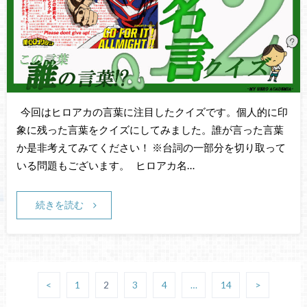
今回はヒロアカの言葉に注目したクイズです。個人的に印
象に残った言葉をクイズにしてみました。誰が言った言葉
か是非考えてみてください！ ※台詞の一部分を切り取って
いる問題もございます。 ヒロアカ名…
続きを読む
<
1
2
3
4
…
14
>