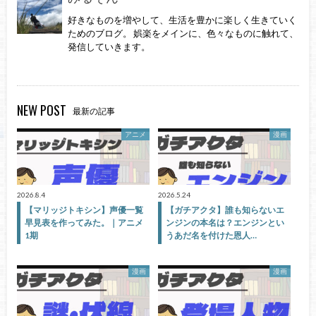
好きなものを増やして、生活を豊かに楽しく生きていく
ためのブログ。 娯楽をメインに、色々なものに触れて、
発信していきます。
NEW POST
最新の記事
アニメ
漫画
2026.8.4
2026.5.24
【マリッジトキシン】声優一覧
【ガチアクタ】誰も知らないエ
早見表を作ってみた。｜アニメ
ンジンの本名は？エンジンとい
1期
うあだ名を付けた恩人…
漫画
漫画