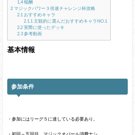
1.4
報酬
2
マジックパワー３倍速チャレンジ杯攻略
2.1
おすすめキャラ
2.1.1
主観的に選んだおすすめキャラNO.1
2.2
実際に使ったデッキ
2.3
参考動画
基本情報
参加条件
・参加にはリーグ５に達している必要あり。
・初回～五回目 マジックオパール消費ナシ