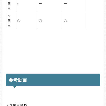
回
×
ー
ー
目
５
回
〇
〇
〇
目
参考動画
・３勝目動画