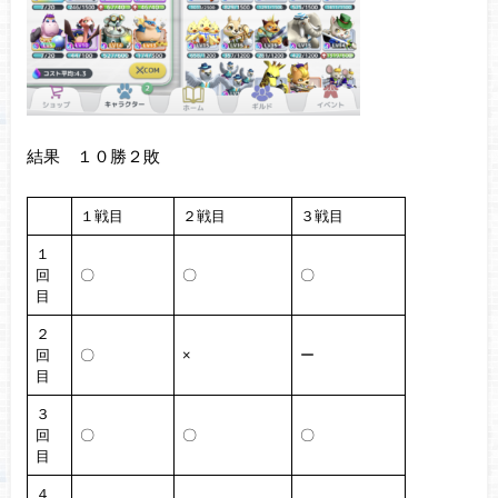
結果 １０勝２敗
１戦目
２戦目
３戦目
１
回
〇
〇
〇
目
２
回
〇
×
ー
目
３
回
〇
〇
〇
目
４