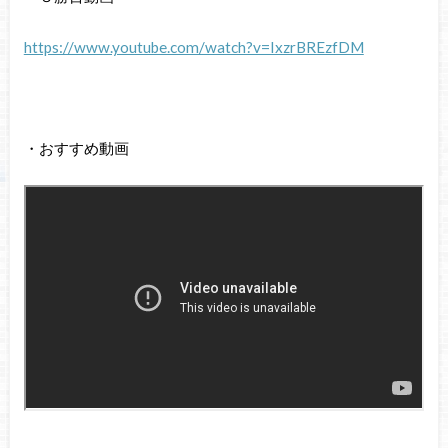
https://www.youtube.com/watch?v=IxzrBREzfDM
・おすすめ動画