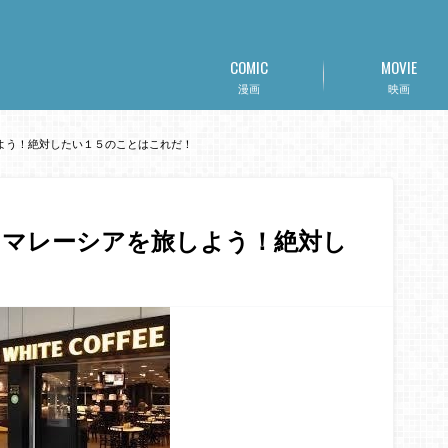
COMIC
MOVIE
漫画
映画
よう！絶対したい１５のことはこれだ！
】マレーシアを旅しよう！絶対し
！