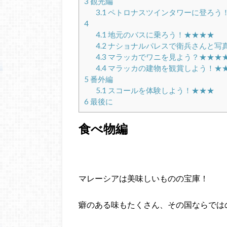
3
観光編
3.1
ペトロナスツインタワーに登ろう
4
4.1
地元のバスに乗ろう！★★★★
4.2
ナショナルパレスで衛兵さんと写
4.3
マラッカでワニを見よう？★★★
4.4
マラッカの建物を観賞しよう！★
5
番外編
5.1
スコールを体験しよう！★★★
6
最後に
食べ物編
マレーシアは美味しいものの宝庫！
癖のある味もたくさん、その国ならでは