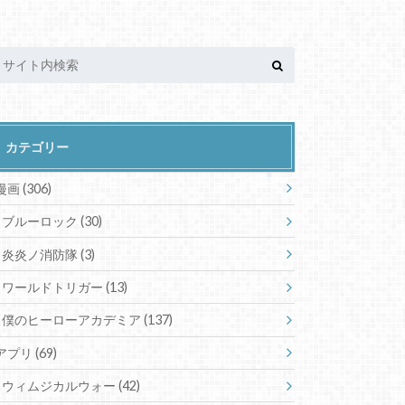
カテゴリー
漫画
(306)
ブルーロック
(30)
炎炎ノ消防隊
(3)
ワールドトリガー
(13)
僕のヒーローアカデミア
(137)
アプリ
(69)
ウィムジカルウォー
(42)