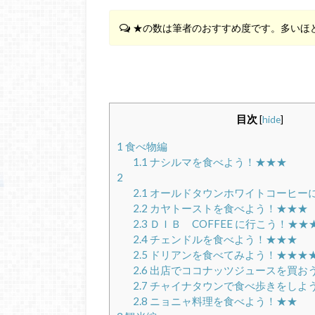
★の数は筆者のおすすめ度です。多いほ
目次
[
hide
]
1
食べ物編
1.1
ナシルマを食べよう！★★★
2
2.1
オールドタウンホワイトコーヒー
2.2
カヤトーストを食べよう！★★★
2.3
ＤＩＢ COFFEE に行こう！★★
2.4
チェンドルを食べよう！★★★
2.5
ドリアンを食べてみよう！★★★
2.6
出店でココナッツジュースを買お
2.7
チャイナタウンで食べ歩きをしよ
2.8
ニョニャ料理を食べよう！★★