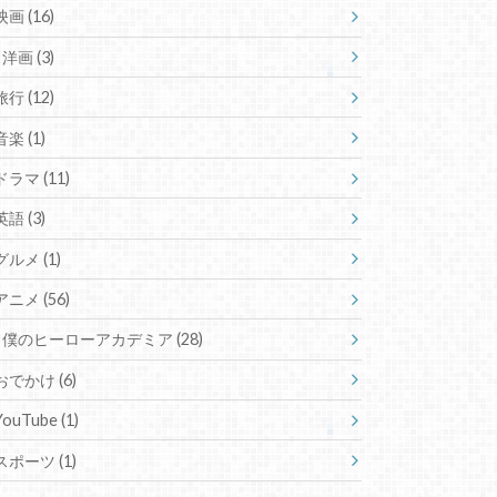
映画
(16)
洋画
(3)
旅行
(12)
音楽
(1)
ドラマ
(11)
英語
(3)
グルメ
(1)
アニメ
(56)
僕のヒーローアカデミア
(28)
おでかけ
(6)
YouTube
(1)
スポーツ
(1)