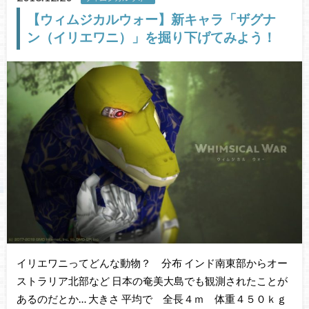
【ウィムジカルウォー】新キャラ「ザグナ
ン（イリエワニ）」を掘り下げてみよう！
イリエワニってどんな動物？ 分布 インド南東部からオー
ストラリア北部など 日本の奄美大島でも観測されたことが
あるのだとか… 大きさ 平均で 全長４ｍ 体重４５０ｋｇ