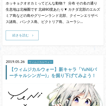
ホッキョクオオカミってどんな動物？ 分布 その名の通り
生息地は北極圏です 北緯80度あたり▼ カナダ北部のエルズ
ミア島などの島やグリーンランド北部、クイーンエリザベ
ス諸島、バンクス島、ビクトリア島、ユーラシ…
続きを読む
2019.05.26
ウィムジカルウォー
【ウィムジカルウォー】新キャラ「YuNi(バ
ーチャルシンガー)」を掘り下げてみよう！