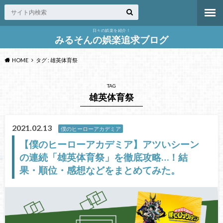
日々の娯楽を紹介！
みるそんの娯楽追求ブログ
HOME
タグ : 雄英体育祭
TAG
雄英体育祭
2021.02.13
僕のヒーローアカデミア
【僕のヒーローアカデミア】アツいシーン
の連続「雄英体育祭」を徹底攻略…！結
果・順位・感想などをまとめてみた。