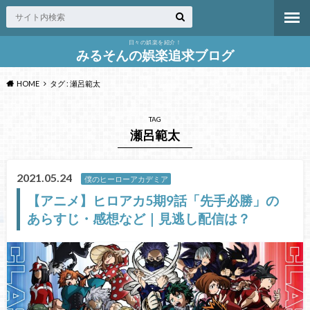
日々の娯楽を紹介！
みるそんの娯楽追求ブログ
HOME
タグ : 瀬呂範太
TAG
瀬呂範太
2021.05.24
僕のヒーローアカデミア
【アニメ】ヒロアカ5期9話「先手必勝」の
あらすじ・感想など｜見逃し配信は？