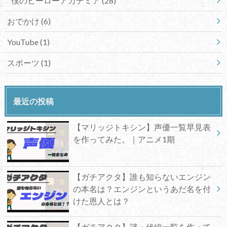
僕のヒーローアカデミア
(28)
おでかけ
(6)
YouTube
(1)
スポーツ
(1)
最近の投稿
【マリッジトキシン】声優一覧早見表
を作ってみた。｜アニメ1期
【ガチアクタ】誰も知らないエンジン
の本名は？エンジンというあだ名を付
けた恩人とは？
【ガチアクタ】謎・伏線一覧を作って