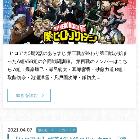
ヒロアカ5期9話のあらすじ 第三戦が終わり第四戦が始ま
ったA組VSB組の合同戦闘訓練。 第四戦のメンバーはこち
ら A組：爆豪勝己・瀬呂範太・耳郎響香・砂藤力道 B組：
取蔭切奈・泡瀬洋雪・凡戸固次郎・鎌切尖 …
続きを読む
2021.04.07
僕のヒーローアカデミア