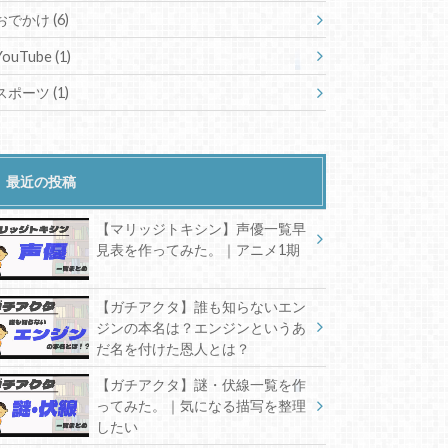
おでかけ
(6)
YouTube
(1)
スポーツ
(1)
最近の投稿
【マリッジトキシン】声優一覧早
見表を作ってみた。｜アニメ1期
【ガチアクタ】誰も知らないエン
ジンの本名は？エンジンというあ
だ名を付けた恩人とは？
【ガチアクタ】謎・伏線一覧を作
ってみた。｜気になる描写を整理
したい