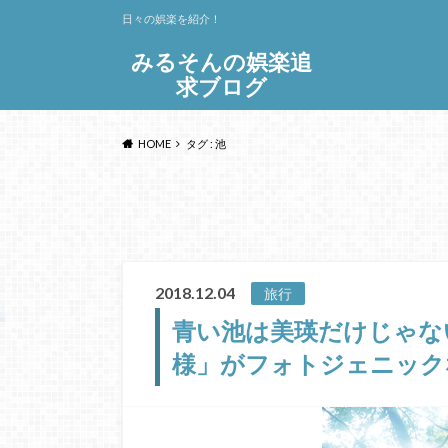
日々の娯楽を紹介！
みるそんの娯楽追
求ブログ
HOME
タグ : 池
2018.12.04
旅行
青い池は美瑛だけじゃな
様」がフォトジェニック