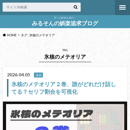
日々の娯楽を紹介！
みるそんの娯楽追求ブログ
HOME
タグ : 氷核のメテオリア
TAG
氷核のメテオリア
2026.04.05
漫画
氷核のメテオリア２巻、誰がどれだけ話し
てる？セリフ割合を可視化