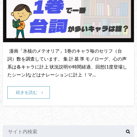
漫画「氷核のメテオリア」1巻のキャラ毎のセリフ（台
詞）数を調査しています。 集 計 基 準 モノローグ、心の声
系は各キャラに計上 状況説明や時間経過、回想(1度登場し
たシーン)などはナレーションに計上 ！マ…
続きを読む