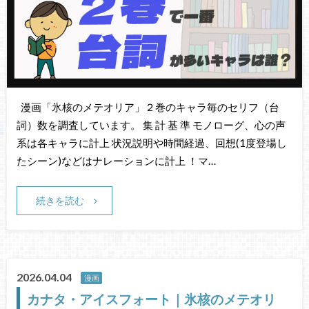
漫画「氷核のメテオリア」２巻のキャラ毎のセリフ（台
詞）数を調査しています。 集 計 基 準 モノローグ、心の声
系は各キャラに計上 状況説明や時間経過、回想(1度登場し
たシーン)などはナレーションに計上 ！マ…
続きを読む
2026.04.04
漫画
カナタ・アイスフォート｜氷核のメテオリ