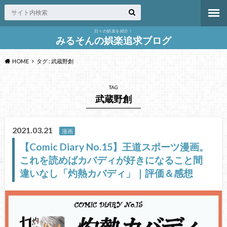
日々の娯楽を紹介！
みるそんの娯楽追求ブログ
HOME
タグ : 武蔵野創
TAG
武蔵野創
2021.03.21
漫画
【Comic Diary No.15】王道スポーツ漫画。
これを読めばカバディが好きになること間
違いなし「灼熱カバディ」｜評価＆感想