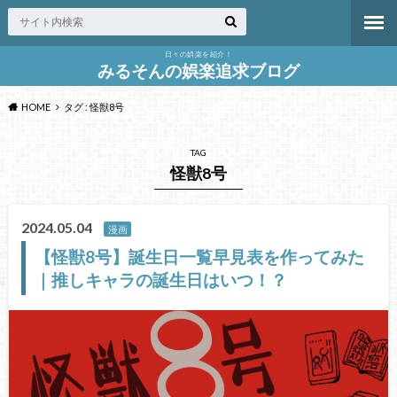
日々の娯楽を紹介！
みるそんの娯楽追求ブログ
HOME
タグ : 怪獣8号
TAG
怪獣8号
2024.05.04
漫画
【怪獣8号】誕生日一覧早見表を作ってみた
｜推しキャラの誕生日はいつ！？