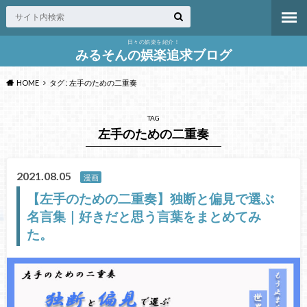
日々の娯楽を紹介！
みるそんの娯楽追求ブログ
HOME
タグ : 左手のための二重奏
TAG
左手のための二重奏
2021.08.05
漫画
【左手のための二重奏】独断と偏見で選ぶ
名言集｜好きだと思う言葉をまとめてみ
た。