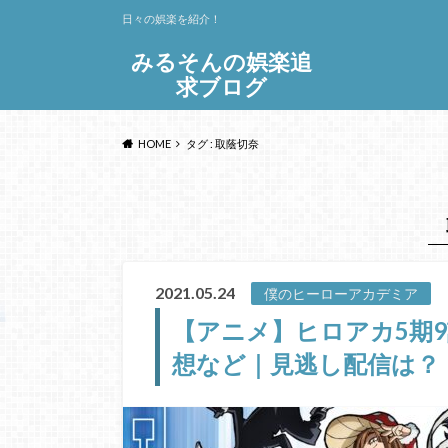
日々の娯楽を紹介！
みるそんの娯楽追
求ブログ
HOME
タグ : 取蔭切奈
2021.05.24
僕のヒーローアカデミア
【アニメ】ヒロアカ5期
想など｜見逃し配信は？