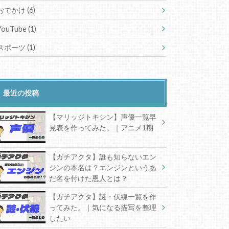
おでかけ
(6)
YouTube
(1)
スポーツ
(1)
最近の投稿
【マリッジトキシン】声優一覧早
見表を作ってみた。｜アニメ1期
【ガチアクタ】誰も知らないエン
ジンの本名は？エンジンというあ
だ名を付けた恩人とは？
【ガチアクタ】謎・伏線一覧を作
ってみた。｜気になる描写を整理
したい