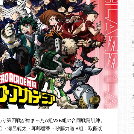
わり第四戦が始まったA組VSB組の合同戦闘訓練。
己・瀬呂範太・耳郎響香・砂藤力道 B組：取蔭切