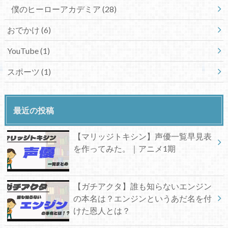
僕のヒーローアカデミア
(28)
おでかけ
(6)
YouTube
(1)
スポーツ
(1)
最近の投稿
【マリッジトキシン】声優一覧早見表
を作ってみた。｜アニメ1期
【ガチアクタ】誰も知らないエンジン
の本名は？エンジンというあだ名を付
けた恩人とは？