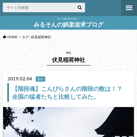
日々の娯楽を紹介！
みるそんの娯楽追求ブログ
HOME
タグ : 伏見稲荷神社
TAG
伏見稲荷神社
2019.02.04
旅行
【階段魂】こんぴらさんの階段の数は！？
全国の猛者たちと比較してみた。