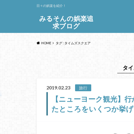
日々の娯楽を紹介！
みるそんの娯楽追
求ブログ
HOME
タグ : タイムズスクエア
タイ
2019.02.23
旅行
【ニューヨーク観光】行
たところをいくつか挙げ