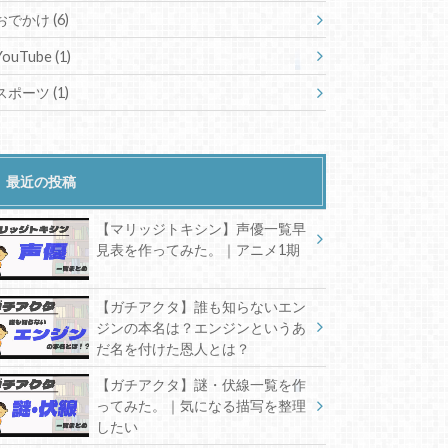
おでかけ
(6)
YouTube
(1)
スポーツ
(1)
最近の投稿
【マリッジトキシン】声優一覧早
見表を作ってみた。｜アニメ1期
【ガチアクタ】誰も知らないエン
ジンの本名は？エンジンというあ
だ名を付けた恩人とは？
【ガチアクタ】謎・伏線一覧を作
ってみた。｜気になる描写を整理
したい