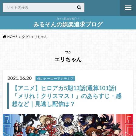
日々の娯楽を紹介！
みるそんの娯楽追求ブログ
HOME
タグ : エリちゃん
TAG
エリちゃん
2021.06.20
僕のヒーローアカデミア
【アニメ】ヒロアカ5期13話(通算101話)
「メリれ！クリスマス！」のあらすじ・感
想など｜見逃し配信は？