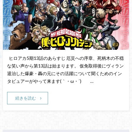
ヒロアカ5期13話のあらすじ 厄災への序章、死柄木の不穏
な笑い声から第13話は始まります。 仮免取得後にヴィラン
退治した爆豪・轟の元にその活躍について聞くためのイン
タビュアーがやって来ます(｀・ω・´)ゞ …
続きを読む