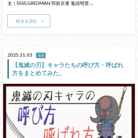
太｜SSSS.GRIDMAN 羽前京香 鬼頭明里 …
続きを読む
2025.11.03
漫画
【鬼滅の刃】キャラたちの呼び方・呼ばれ
方をまとめてみた。