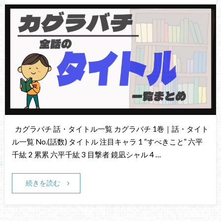
カグラバチ 話・タイトル一覧 カグラバチ 1巻｜話・タイト
ル一覧 No.(話数) タイトル 注目キャラ 1 “すべきこと” 六平
千紘 2 累累 六平千紘 3 目撃者 鏡凪シャル 4 …
続きを読む