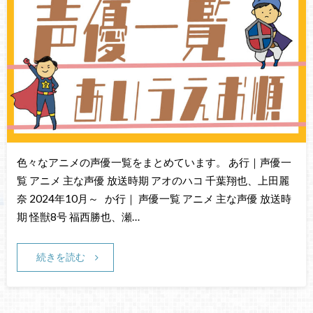
色々なアニメの声優一覧をまとめています。 あ行｜声優一
覧 アニメ 主な声優 放送時期 アオのハコ 千葉翔也、上田麗
奈 2024年10月～ か行｜ 声優一覧 アニメ 主な声優 放送時
期 怪獣8号 福西勝也、瀬…
続きを読む