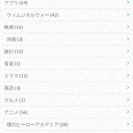
アプリ
(69)
ウィムジカルウォー
(42)
映画
(16)
洋画
(3)
旅行
(12)
音楽
(1)
ドラマ
(11)
英語
(3)
グルメ
(1)
アニメ
(56)
僕のヒーローアカデミア
(28)