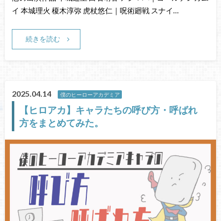
イ 本城理火 榎木淳弥 虎杖悠仁｜呪術廻戦 スナイ…
続きを読む
2025.04.14
僕のヒーローアカデミア
【ヒロアカ】キャラたちの呼び方・呼ばれ
方をまとめてみた。