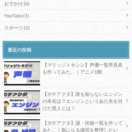
おでかけ
(6)
YouTube
(1)
スポーツ
(1)
最近の投稿
【マリッジトキシン】声優一覧早見表
を作ってみた。｜アニメ1期
【ガチアクタ】誰も知らないエンジン
の本名は？エンジンというあだ名を付
けた恩人とは？
【ガチアクタ】謎・伏線一覧を作って
みた。｜気になる描写を整理したい