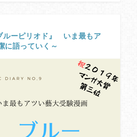
.9】『ブルーピリオド』 いま最もア
潔に語っていく～