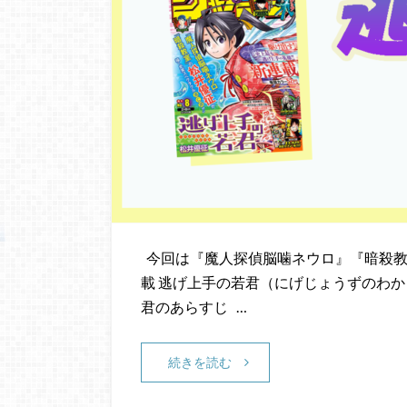
今回は『魔人探偵脳噛ネウロ』『暗殺教
載 逃げ上手の若君（にげじょうずのわか
君のあらすじ …
続きを読む