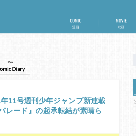
COMIC
MOVIE
漫画
映画
TAG
omic Diary
.11】21年11号週刊少年ジャンプ新連載
パレード』の起承転結が素晴ら