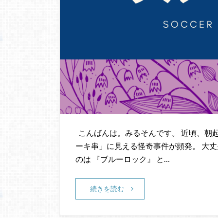
こんばんは。みるそんです。 近頃、朝
ーキ串」に見える怪奇事件が頻発。 大
のは 『ブルーロック』 と…
続きを読む