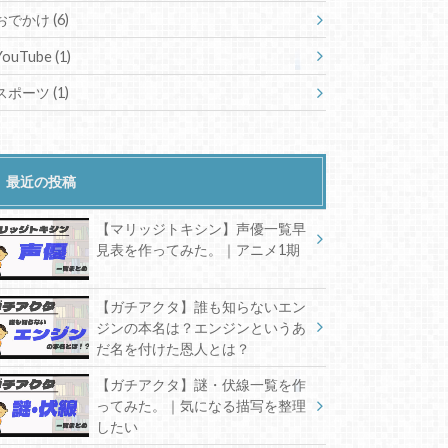
おでかけ
(6)
YouTube
(1)
スポーツ
(1)
最近の投稿
【マリッジトキシン】声優一覧早
見表を作ってみた。｜アニメ1期
【ガチアクタ】誰も知らないエン
ジンの本名は？エンジンというあ
だ名を付けた恩人とは？
【ガチアクタ】謎・伏線一覧を作
ってみた。｜気になる描写を整理
したい