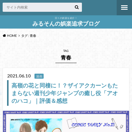
日々の娯楽を紹介！
みるそんの娯楽追求ブログ
HOME
タグ : 青春
TAG
青春
2021.06.10
漫画
高嶺の花と同棲に！？ザイアクカーンもた
まらない週刊少年ジャンプの癒し役「アオ
のハコ」｜評価＆感想