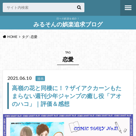
日々の娯楽を紹介！
みるそんの娯楽追求ブログ
HOME
タグ : 恋愛
TAG
恋愛
2021.06.10
漫画
高嶺の花と同棲に！？ザイアクカーンもた
まらない週刊少年ジャンプの癒し役「アオ
のハコ」｜評価＆感想