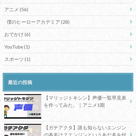
アニメ
(56)
僕のヒーローアカデミア
(28)
おでかけ
(6)
YouTube
(1)
スポーツ
(1)
最近の投稿
【マリッジトキシン】声優一覧早見表
を作ってみた。｜アニメ1期
【ガチアクタ】誰も知らないエンジン
の本名は？エンジンというあだ名を付