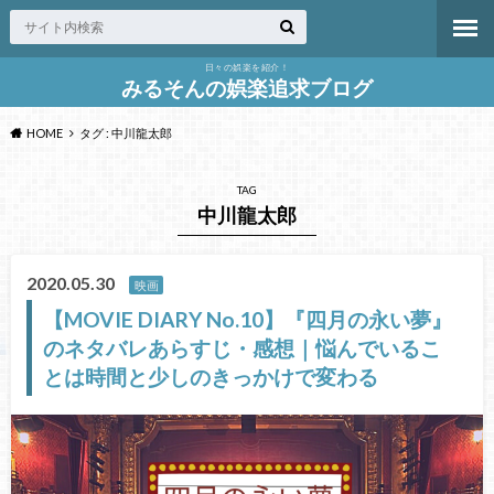
日々の娯楽を紹介！
みるそんの娯楽追求ブログ
HOME
タグ : 中川龍太郎
TAG
中川龍太郎
2020.05.30
映画
【MOVIE DIARY No.10】『四月の永い夢』
のネタバレあらすじ・感想｜悩んでいるこ
とは時間と少しのきっかけで変わる