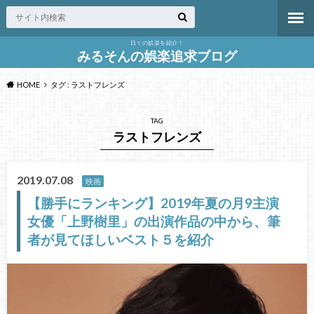
日々の娯楽を紹介！
みるそんの娯楽追求ブログ
HOME
タグ : ラストフレンズ
TAG
ラストフレンズ
2019.07.08
映画
【勝手にランキング】2019年夏の月9主演
女優「上野樹里」の出演作品の中から、筆
者が見てほしいベスト５を紹介