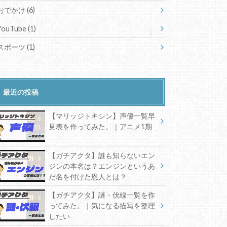
おでかけ
(6)
YouTube
(1)
スポーツ
(1)
最近の投稿
【マリッジトキシン】声優一覧早
見表を作ってみた。｜アニメ1期
【ガチアクタ】誰も知らないエン
ジンの本名は？エンジンというあ
だ名を付けた恩人とは？
【ガチアクタ】謎・伏線一覧を作
ってみた。｜気になる描写を整理
したい