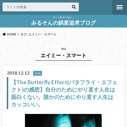
日々の娯楽を紹介！
みるそんの娯楽追求ブログ
HOME
タグ : エイミー・スマート
TAG
エイミー・スマート
2018.12.12
洋画
【The Butterfly Effect(バタフライ・エフェ
クト)の感想】自分のためにやり直す人生は
面白くない。誰かのためにやり直す人生は
カッコいい。